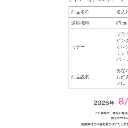
商品名称
名入
適応機種
iPhon
ブラ
ピン
カラー
オレ
ミン
パー
あな
商品説明
お好
スに