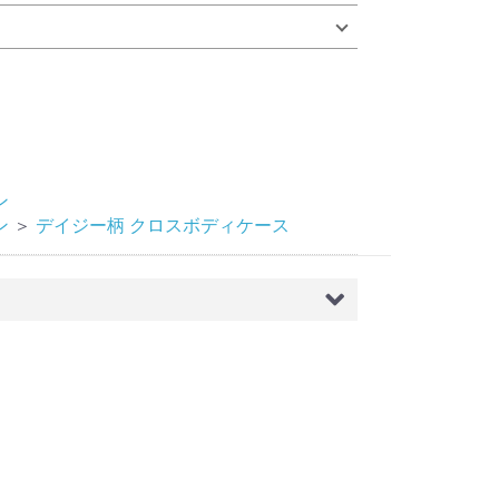
ン
ン
＞
デイジー柄 クロスボディケース