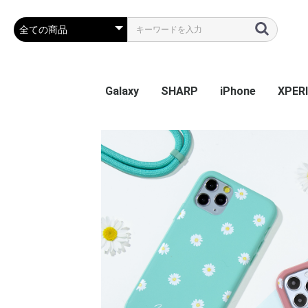
Galaxy
SHARP
iPhone
XPER
Galaxy S26
Galaxy S25 Ultra
Galaxy S25
Galaxy A55 5G
Galaxy S24 Ultra
Galaxy S24
Galaxy S23 FE
Galaxy A54
Galaxy A23
Galaxy S23 Ultra
Galaxy S23
Galaxy A53
Galaxy S22
Galaxy S22 Ultra
Galaxy S22+
Galaxy A22 5G
Galaxy A32
Galaxy A52
Galaxy S21 5G
Galaxy S21+ 5G
Galaxy S21 Ultra 5G
Galaxy A51
Galaxy Note20 Ultra
Galaxy S20 5G
Galaxy S20+ 5G
Galaxy S20 Ultra 5G
Galaxy A7
Galaxy Note 10+
Galaxy S10
Galaxy S10+
Galaxy Note 9
Galaxy S9
Galaxy S9+
Galaxy Note 8
Galaxy S8
Galaxy S8+
Galaxy S7 edge
AQUOS sense9
AQUOS R9
AQUOS wish4
AQUOS sense8
BASIO active2
AQUOS wish3
かんたんスマホ3
かんたんスマホ2/2+
BASIO4
シンプルスマホ6
BASIO active SHG09
AQUOS sense7 plus
AQUOS sense7
AQUOS wish / wish2
AQUOS sense6
AQUOS R6
AQUOS sense4 plus
AQUOS sense4 /
AQUOS R5G
AQUOS sense3
AQUOS sense2
AQUOS R3
AQUOS R2
AQUOS R2 Compact
AQUOS ZERO
シンプルスマホ 5
シンプルスマホ４
iPhone 17e
iPhone Air
iPhone 17ProMa
iphone 17Pro
iphone 17
iPhone 16e
iPhone 16
iPhone 16Plus
iPhone 16Pro
iPhone 16ProMa
iPhone 15
iPhone 15Plus
iPhone 15Pro
iPhone 15ProMa
iPhone 14
iPhone 14Plus
iPhone 14Pro
iPhone 14ProMa
iPhone SE(第3世代
iPhone 13mini
iPhone 13
iPhone 13Pro
iPhone 13ProMa
iPhone 12mini
iPhone 12 / 12Pr
iPhone 12ProMa
iPhone 11
iPhone 11Pro
iPhone 11ProMa
iPhone X / Xs
iPhone XR
iPhone XsMax
iPhone 7Plus / 8
Xperia
Xperia
Xperi
Xperi
Xperia
Xperi
Xperia
Xperia
Xperia
Xperi
Xperi
Xperi
Xperi
Xperia
Xperia
Xperia
Xperi
Xperi
Xperi
Xperi
Xperi
Xperi
Xperi
Xperi
Xperi
Xperi
Xperi
Xperi
Xperi
Xperi
Xperi
Xperi
Xperi
sense5G / sense4 lite
(第2世代) / 8 / 7
Perf