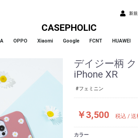
新規
CASEPHOLIC
IA
OPPO
Xiaomi
Google
FCNT
HUAWEI
x
x
x
x
) /
x
o
x
x
Plus
 10 VI
 1 VI
a 1 V
a 10 V
 5 IV
a 5 V
 10 IV
 1 IV
 Ace III
a 10 Ⅲ
a 5 Ⅲ
a 1 Ⅲ
a Ace Ⅱ
 10 II
 5 II
 1 II
a 5
a 8
a 1
a ACE
a XZ3
a XZ2
a XZ2 Compact
a XZ2 Premium
a XZ1
a XZ1 Compact
a XZ / XZs
a XZ Premium
a X Compact
a X
a Z5
a Z5 Compact
a Z5 Premium
A79
Reno9A
Reno7A
A55s
Reno5A
A54
A73
Reno3A
A5 2020
Reno A
Mi 11 Lite 5G
Redmi Note 11
Redmi Note 9S
Redmi 9T
Mi Note 10
Mi Note 10 Lite
Pixel 10a
Pixel 10/10 Pro
Pixel 9a
Pixel 9 ProXL
Pixel 9/9 Pro
Pixel 8
Pixel 8 Pro
Pixel 7a
Pixel 8a
Pixel 7 Pro
Pixel 7
Pixel 6a
Pixel 5
Pixel 4a
Pixel 5a
Pixel 4
Pixel 4a 5G
Pixel 3a
Pixel 3
arrows We2 Plus
arrows We2
arrows We
arrows N
arrows NX9
らくらくスマートフ
らくらくスマートフ
HUAWEI P30
HUAWEI P2
HUAWEI P20
HUAWEI nov
デイジー柄 
ormance
ン4
ン3
iPhone XR
フェミニン
￥3,500
税込 / 
カラー