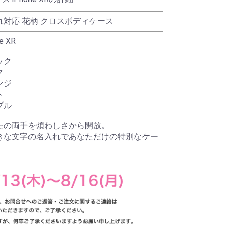
れ対応 花柄 クロスボディケース
e XR
ック
ク
ンジ
ト
プル
たの両手を煩わしさから開放。
きな文字の名入れであなただけの特別なケー
。