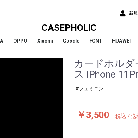
新規
CASEPHOLIC
IA
OPPO
Xiaomi
Google
FCNT
HUAWEI
x
x
x
x
) /
x
o
x
x
Plus
 10 VI
 1 VI
a 1 V
a 10 V
 5 IV
a 5 V
 10 IV
 1 IV
 Ace III
a 10 Ⅲ
a 5 Ⅲ
a 1 Ⅲ
a Ace Ⅱ
 10 II
 5 II
 1 II
a 5
a 8
a 1
a ACE
a XZ3
a XZ2
a XZ2 Compact
a XZ2 Premium
a XZ1
a XZ1 Compact
a XZ / XZs
a XZ Premium
a X Compact
a X
a Z5
a Z5 Compact
a Z5 Premium
A79
Reno9A
Reno7A
A55s
Reno5A
A54
A73
Reno3A
A5 2020
Reno A
Mi 11 Lite 5G
Redmi Note 11
Redmi Note 9S
Redmi 9T
Mi Note 10
Mi Note 10 Lite
Pixel 10a
Pixel 10/10 Pro
Pixel 9a
Pixel 9 ProXL
Pixel 9/9 Pro
Pixel 8
Pixel 8 Pro
Pixel 7a
Pixel 8a
Pixel 7 Pro
Pixel 7
Pixel 6a
Pixel 5
Pixel 4a
Pixel 5a
Pixel 4
Pixel 4a 5G
Pixel 3a
Pixel 3
arrows We2 Plus
arrows We2
arrows We
arrows N
arrows NX9
らくらくスマートフ
らくらくスマートフ
HUAWEI P30
HUAWEI P2
HUAWEI P20
HUAWEI nov
カードホルダ
ormance
ン4
ン3
ス iPhone 11P
フェミニン
￥3,500
税込 / 