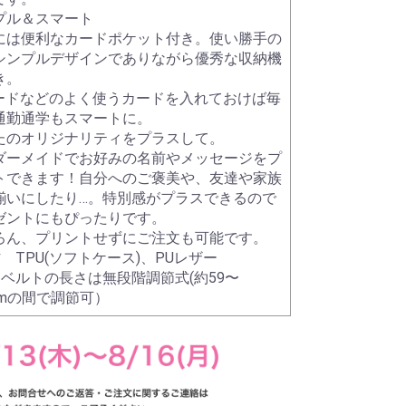
プル＆スマート
には便利なカードポケット付き。使い勝手の
シンプルデザインでありながら優秀な収納機
き。
カードなどのよく使うカードを入れておけば毎
通勤通学もスマートに。
たのオリジナリティをプラスして。
ダーメイドでお好みの名前やメッセージをプ
トできます！自分へのご褒美や、友達や家族
揃いにしたり…。特別感がプラスできるので
ゼントにもぴったりです。
ろん、プリントせずにご注文も可能です。
 TPU(ソフトケース)、PUレザー
属ベルトの長さは無段階調節式(約59〜
cmの間で調節可）