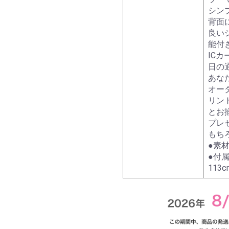
シン
背面
良い
能付
IC
日の
あな
オー
リン
とお
プレ
もち
●素材
●付
113