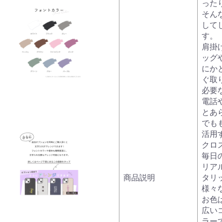
った
そん
して
す。
肩掛
ッグ
にか
ぐ取
必要
電話
とあ
でも
活用
クロ
毎日
リア
商品説明
タリ
様々
お色
広い
ラー