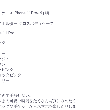
ス iPhone 11Proの詳細
ドホルダー クロスボディケース
e 11 Pro
ック
ー
ビー
ージュ
ウン
ブピンク
コッタピンク
ボリー
すぎて手放せない。
さまの可愛い瞬間をたくさん写真に収めたく
バッグやポケットからスマホを出したりしま