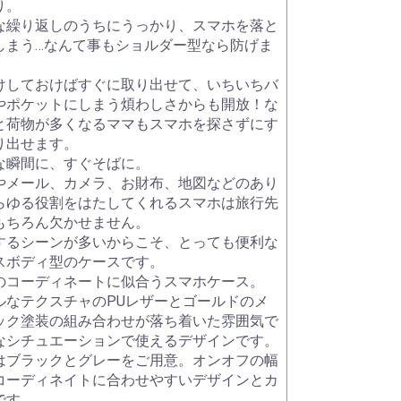
り。
な繰り返しのうちにうっかり、スマホを落と
しまう…なんて事もショルダー型なら防げま
けしておけばすぐに取り出せて、いちいちバ
やポケットにしまう煩わしさからも開放！な
と荷物が多くなるママもスマホを探さずにす
り出せます。
な瞬間に、すぐそばに。
やメール、カメラ、お財布、地図などのあり
らゆる役割をはたしてくれるスマホは旅行先
もちろん欠かせません。
するシーンが多いからこそ、とっても便利な
スボディ型のケースです。
のコーディネートに似合うスマホケース。
ルなテクスチャのPUレザーとゴールドのメ
ック塗装の組み合わせが落ち着いた雰囲気で
なシチュエーションで使えるデザインです。
はブラックとグレーをご用意。オンオフの幅
コーディネイトに合わせやすいデザインとカ
です。