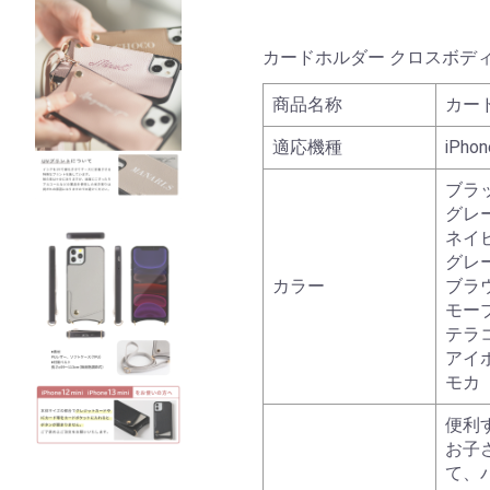
カードホルダー クロスボディケー
商品名称
カー
適応機種
iPhon
ブラ
グレ
ネイ
グレ
カラー
ブラ
モー
テラ
アイ
モカ
便利
お子
て、