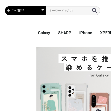
Galaxy
SHARP
iPhone
XPER
Galaxy S26
Galaxy S25 Ultra
Galaxy S25
Galaxy A55 5G
Galaxy S24 Ultra
Galaxy S24
Galaxy S23 FE
Galaxy A54
Galaxy A23
Galaxy S23 Ultra
Galaxy S23
Galaxy A53
Galaxy S22
Galaxy S22 Ultra
Galaxy S22+
Galaxy A22 5G
Galaxy A32
Galaxy A52
Galaxy S21 5G
Galaxy S21+ 5G
Galaxy S21 Ultra 5G
Galaxy A51
Galaxy Note20 Ultra
Galaxy S20 5G
Galaxy S20+ 5G
Galaxy S20 Ultra 5G
Galaxy A7
Galaxy Note 10+
Galaxy S10
Galaxy S10+
Galaxy Note 9
Galaxy S9
Galaxy S9+
Galaxy Note 8
Galaxy S8
Galaxy S8+
Galaxy S7 edge
AQUOS sense9
AQUOS R9
AQUOS wish4
AQUOS sense8
BASIO active2
AQUOS wish3
かんたんスマホ3
かんたんスマホ2/2+
BASIO4
シンプルスマホ6
BASIO active SHG09
AQUOS sense7 plus
AQUOS sense7
AQUOS wish / wish2
AQUOS sense6
AQUOS R6
AQUOS sense4 plus
AQUOS sense4 /
AQUOS R5G
AQUOS sense3
AQUOS sense2
AQUOS R3
AQUOS R2
AQUOS R2 Compact
AQUOS ZERO
シンプルスマホ 5
シンプルスマホ４
iPhone 17e
iPhone Air
iPhone 17ProMa
iphone 17Pro
iphone 17
iPhone 16e
iPhone 16
iPhone 16Plus
iPhone 16Pro
iPhone 16ProMa
iPhone 15
iPhone 15Plus
iPhone 15Pro
iPhone 15ProMa
iPhone 14
iPhone 14Plus
iPhone 14Pro
iPhone 14ProMa
iPhone SE(第3世代
iPhone 13mini
iPhone 13
iPhone 13Pro
iPhone 13ProMa
iPhone 12mini
iPhone 12 / 12Pr
iPhone 12ProMa
iPhone 11
iPhone 11Pro
iPhone 11ProMa
iPhone X / Xs
iPhone XR
iPhone XsMax
iPhone 7Plus / 8
Xperia
Xperia
Xperi
Xperi
Xperia
Xperi
Xperia
Xperia
Xperia
Xperi
Xperi
Xperi
Xperi
Xperia
Xperia
Xperia
Xperi
Xperi
Xperi
Xperi
Xperi
Xperi
Xperi
Xperi
Xperi
Xperi
Xperi
Xperi
Xperi
Xperi
Xperi
Xperi
Xperi
sense5G / sense4 lite
(第2世代) / 8 / 7
Perf