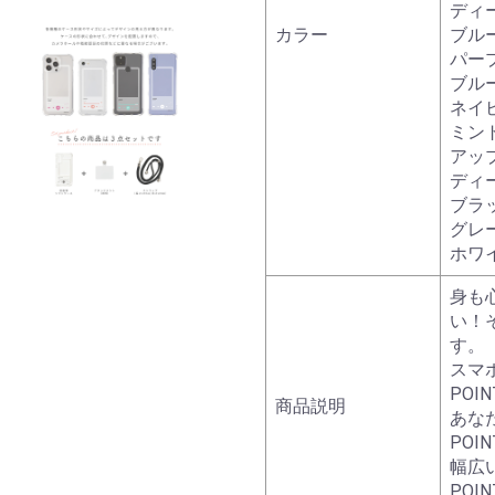
ディ
カラー
ブル
パー
ブル
ネイ
ミン
アッ
ディ
ブラ
グレ
ホワ
身も
い！
す。
スマ
PO
商品説明
あな
PO
幅広
POI