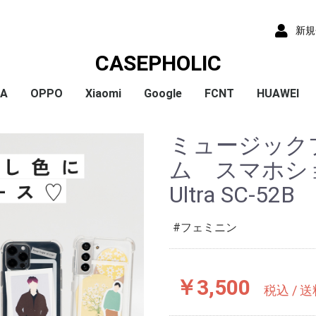
新規
CASEPHOLIC
IA
OPPO
Xiaomi
Google
FCNT
HUAWEI
x
x
x
x
) /
x
o
x
x
Plus
 10 VI
 1 VI
a 1 V
a 10 V
 5 IV
a 5 V
 10 IV
 1 IV
 Ace III
a 10 Ⅲ
a 5 Ⅲ
a 1 Ⅲ
a Ace Ⅱ
 10 II
 5 II
 1 II
a 5
a 8
a 1
a ACE
a XZ3
a XZ2
a XZ2 Compact
a XZ2 Premium
a XZ1
a XZ1 Compact
a XZ / XZs
a XZ Premium
a X Compact
a X
a Z5
a Z5 Compact
a Z5 Premium
A79
Reno9A
Reno7A
A55s
Reno5A
A54
A73
Reno3A
A5 2020
Reno A
Mi 11 Lite 5G
Redmi Note 11
Redmi Note 9S
Redmi 9T
Mi Note 10
Mi Note 10 Lite
Pixel 10a
Pixel 10/10 Pro
Pixel 9a
Pixel 9 ProXL
Pixel 9/9 Pro
Pixel 8
Pixel 8 Pro
Pixel 7a
Pixel 8a
Pixel 7 Pro
Pixel 7
Pixel 6a
Pixel 5
Pixel 4a
Pixel 5a
Pixel 4
Pixel 4a 5G
Pixel 3a
Pixel 3
arrows We2 Plus
arrows We2
arrows We
arrows N
arrows NX9
らくらくスマートフ
らくらくスマートフ
HUAWEI P30
HUAWEI P2
HUAWEI P20
HUAWEI nov
ミュージック
ormance
ン4
ン3
ム スマホショル
Ultra SC-52B
フェミニン
￥3,500
税込 / 