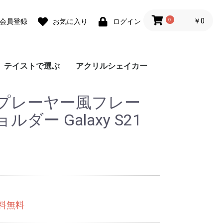
0
￥0
会員登録
お気に入り
ログイン
テイストで選ぶ
アクリルシェイカー
ォ
ォ
 lite
0 Pro
 lite
a lite 2
フェミニン
カジュアル
モード
ユニセックス
ダウンジャケット風
Grace フローラルバイ
Grace リラックスフロ
チェーンハンドストラ
ガーリーパターン ミ
ウェーブフレーム カ
クラシックフラワー
リボンデザイン グリ
メルティーフラワープ
招待状モチーフ カス
フラワーカード カス
ラッピングモチーフ
レース柄 カスタムケ
ワックスペーパーモチ
カフェコラージュ カ
フラワーコラージュ
テディベア柄 カード
エレガントローズ カ
デイジー柄 クロスボ
キスマーク カスタム
抽象ペイント ソフト
ココプルーブ クロス
ミュージックプレーヤ
オーダーシート風コラ
ブレスレットリングケ
蓄光ネオン カスタム
ブレスレットリング
大人女子のライフスタ
デイリーフォト カス
ラメ クロスボディケ
アテンションラベル
クリア クロスボディ
チケットミックス柄
ランヤード クロスボ
ミラー クロスボディ
クリア クロスボディ
フローラルバイカラー
グラデーション カス
ウェーブフレームケー
ねこみみ ハイブリッ
ラインアート スマホ
チェック柄カフェラベ
レオパード柄 マット
大理石パネルプリント
グリッター カスタム
ボーダーチェリー柄
クリアドット カスタ
ブレスレットリング
ジグザクボーダー柄
エキゾチックアニマル
耐衝撃 クリアケース
ラウンド ピロー カス
大理石調 ミラー クロ
イニシャルレザーチャ
レザーベルト カスタ
手帳型 クロスボディ
カードウォレット ク
カードホルダー クロ
シリコンベルト カス
大理石調 クロスボデ
クリアベルト カスタ
ラインアートコラージ
ヒョウ柄パネルプリン
セパレートフラワー
ショップカードアレン
映画チケットモチーフ
フライトチケットモチ
アウトドア カスタム
フィルムフレーム カ
ポエムウッド カスタ
グリッチフォント ス
出荷ラベルモチーフ
モノグラム ガラスケ
シリコン クロスボデ
シリコン カスタムケ
英詩ロゴ ソフトケー
ポエム カスタムケー
かわいい生き物の威嚇
刺繍風プリント マッ
レトロモノグラム ソ
世界名所 ソフトケー
出荷ラベルモチーフ
iPho
Pixel
Xperi
AQU
Gala
OPP
京セ
ARR
プレーヤー風フレー
スマホケース
カラー
ーラル
ップ
ラー クロスボディケ
スタムケース
ソフトケース
ーティングカード風
リント カスタムケー
タムケース
タムケース
カスタムケース
ース
ーフ花柄 カスタムケ
スタムケース
カスタムケース
ポケット
スタムケース
ディケース
ケース
ケース
ボディケース
ー風フレーム クロス
ージュ ソフトケース
ース カスタムケース
ケース
オーロラ カスタムケ
イル風コラージュ カ
タムケース
ース
カスタムケース
ケース
クロスボディケース
ディケース
ケース
ケース
ソフトケース
タムケース
ス
ド ケース
グリップ
ル ガラスケース
ケース
カスタムケース
ケース
ソフトケース
ムケース
ストラップホルダー
カスタムケース
ソフトケース
タムケース
スボディケース
ーム
ムケース
ケース
ロスボディケース
スボディケース
タムケース
ィケース
ムケース
ュ カスタムケース
ト カスタムケース
ソフトケース
ジ風 カスタムケース
カスタムケース
ーフ カスタムケース
ケース
スタムケース
ムケース
マホグリップ
カスタムケース
ース
ィケース
ース
ス
ス
ソフトケース
トケース
フトケース
ス
カスタムケース
ース
カスタムケース
ス
ース
ボディケース
ース
スタムケース
ダー Galaxy S21
送料無料