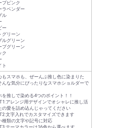
ープピンク
ーラベンダー
プル
ー
ビー
トグリーン
プルグリーン
ープグリーン
ック
ー
イト
心もスマホも、ぜーんぶ推し色に染まりた
そんな気分にぴったりなスマホショルダーで
ホを推しで染める4つのポイント！！
INT1:アレンジ用デザインでオシャレに推し活
たの愛を詰め込んじゃってください
INT2:文字入れでカスタマイズできます
い種類の文字や記号に対応
NT3:テーマカラーは16色から選べます