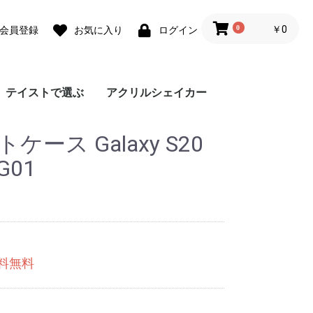
0
￥0
会員登録
お気に入り
ログイン
テイストで選ぶ
アクリルシェイカー
ォ
ォ
 lite
0 Pro
 lite
a lite 2
フェミニン
カジュアル
モード
ユニセックス
ダウンジャケット風
Grace フローラルバイ
Grace リラックスフロ
チェーンハンドストラ
ガーリーパターン ミ
ウェーブフレーム カ
クラシックフラワー
リボンデザイン グリ
メルティーフラワープ
招待状モチーフ カス
フラワーカード カス
ラッピングモチーフ
レース柄 カスタムケ
ワックスペーパーモチ
カフェコラージュ カ
フラワーコラージュ
テディベア柄 カード
エレガントローズ カ
デイジー柄 クロスボ
キスマーク カスタム
抽象ペイント ソフト
ココプルーブ クロス
ミュージックプレーヤ
オーダーシート風コラ
ブレスレットリングケ
蓄光ネオン カスタム
ブレスレットリング
大人女子のライフスタ
デイリーフォト カス
ラメ クロスボディケ
アテンションラベル
クリア クロスボディ
チケットミックス柄
ランヤード クロスボ
ミラー クロスボディ
クリア クロスボディ
フローラルバイカラー
グラデーション カス
ウェーブフレームケー
ねこみみ ハイブリッ
ラインアート スマホ
チェック柄カフェラベ
レオパード柄 マット
大理石パネルプリント
グリッター カスタム
ボーダーチェリー柄
クリアドット カスタ
ブレスレットリング
ジグザクボーダー柄
エキゾチックアニマル
耐衝撃 クリアケース
ラウンド ピロー カス
大理石調 ミラー クロ
イニシャルレザーチャ
レザーベルト カスタ
手帳型 クロスボディ
カードウォレット ク
カードホルダー クロ
シリコンベルト カス
大理石調 クロスボデ
クリアベルト カスタ
ラインアートコラージ
ヒョウ柄パネルプリン
セパレートフラワー
ショップカードアレン
映画チケットモチーフ
フライトチケットモチ
アウトドア カスタム
フィルムフレーム カ
ポエムウッド カスタ
グリッチフォント ス
出荷ラベルモチーフ
モノグラム ガラスケ
シリコン クロスボデ
シリコン カスタムケ
英詩ロゴ ソフトケー
ポエム カスタムケー
かわいい生き物の威嚇
刺繍風プリント マッ
レトロモノグラム ソ
世界名所 ソフトケー
出荷ラベルモチーフ
iPho
Pixel
Xperi
AQU
Gala
OPP
京セ
ARR
ース Galaxy S20
スマホケース
カラー
ーラル
ップ
ラー クロスボディケ
スタムケース
ソフトケース
ーティングカード風
リント カスタムケー
タムケース
タムケース
カスタムケース
ース
ーフ花柄 カスタムケ
スタムケース
カスタムケース
ポケット
スタムケース
ディケース
ケース
ケース
ボディケース
ー風フレーム クロス
ージュ ソフトケース
ース カスタムケース
ケース
オーロラ カスタムケ
イル風コラージュ カ
タムケース
ース
カスタムケース
ケース
クロスボディケース
ディケース
ケース
ケース
ソフトケース
タムケース
ス
ド ケース
グリップ
ル ガラスケース
ケース
カスタムケース
ケース
ソフトケース
ムケース
ストラップホルダー
カスタムケース
ソフトケース
タムケース
スボディケース
ーム
ムケース
ケース
ロスボディケース
スボディケース
タムケース
ィケース
ムケース
ュ カスタムケース
ト カスタムケース
ソフトケース
ジ風 カスタムケース
カスタムケース
ーフ カスタムケース
ケース
スタムケース
ムケース
マホグリップ
カスタムケース
ース
ィケース
ース
ス
ス
ソフトケース
トケース
フトケース
ス
カスタムケース
ース
カスタムケース
ス
ース
ボディケース
ース
スタムケース
G01
送料無料