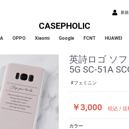
新規
CASEPHOLIC
IA
OPPO
Xiaomi
Google
FCNT
HUAWEI
x
x
x
x
) /
x
o
x
x
Plus
 10 VI
 1 VI
a 1 V
a 10 V
 5 IV
a 5 V
 10 IV
 1 IV
 Ace III
a 10 Ⅲ
a 5 Ⅲ
a 1 Ⅲ
a Ace Ⅱ
 10 II
 5 II
 1 II
a 5
a 8
a 1
a ACE
a XZ3
a XZ2
a XZ2 Compact
a XZ2 Premium
a XZ1
a XZ1 Compact
a XZ / XZs
a XZ Premium
a X Compact
a X
a Z5
a Z5 Compact
a Z5 Premium
A79
Reno9A
Reno7A
A55s
Reno5A
A54
A73
Reno3A
A5 2020
Reno A
Mi 11 Lite 5G
Redmi Note 11
Redmi Note 9S
Redmi 9T
Mi Note 10
Mi Note 10 Lite
Pixel 10a
Pixel 10/10 Pro
Pixel 9a
Pixel 9 ProXL
Pixel 9/9 Pro
Pixel 8
Pixel 8 Pro
Pixel 7a
Pixel 8a
Pixel 7 Pro
Pixel 7
Pixel 6a
Pixel 5
Pixel 4a
Pixel 5a
Pixel 4
Pixel 4a 5G
Pixel 3a
Pixel 3
arrows We2 Plus
arrows We2
arrows We
arrows N
arrows NX9
らくらくスマートフ
らくらくスマートフ
HUAWEI P30
HUAWEI P2
HUAWEI P20
HUAWEI nov
英詩ロゴ ソフトケ
ormance
ン4
ン3
5G SC-51A SC
フェミニン
￥3,000
税込 / 
カラー