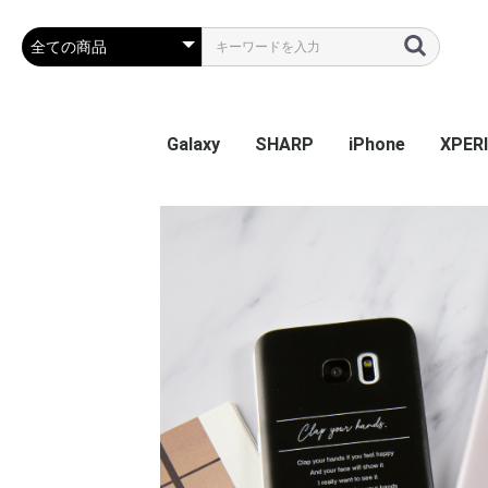
Galaxy
SHARP
iPhone
XPER
Galaxy S26
Galaxy S25 Ultra
Galaxy S25
Galaxy A55 5G
Galaxy S24 Ultra
Galaxy S24
Galaxy S23 FE
Galaxy A54
Galaxy A23
Galaxy S23 Ultra
Galaxy S23
Galaxy A53
Galaxy S22
Galaxy S22 Ultra
Galaxy S22+
Galaxy A22 5G
Galaxy A32
Galaxy A52
Galaxy S21 5G
Galaxy S21+ 5G
Galaxy S21 Ultra 5G
Galaxy A51
Galaxy Note20 Ultra
Galaxy S20 5G
Galaxy S20+ 5G
Galaxy S20 Ultra 5G
Galaxy A7
Galaxy Note 10+
Galaxy S10
Galaxy S10+
Galaxy Note 9
Galaxy S9
Galaxy S9+
Galaxy Note 8
Galaxy S8
Galaxy S8+
Galaxy S7 edge
AQUOS sense9
AQUOS R9
AQUOS wish4
AQUOS sense8
BASIO active2
AQUOS wish3
かんたんスマホ3
かんたんスマホ2/2+
BASIO4
シンプルスマホ6
BASIO active SHG09
AQUOS sense7 plus
AQUOS sense7
AQUOS wish / wish2
AQUOS sense6
AQUOS R6
AQUOS sense4 plus
AQUOS sense4 /
AQUOS R5G
AQUOS sense3
AQUOS sense2
AQUOS R3
AQUOS R2
AQUOS R2 Compact
AQUOS ZERO
シンプルスマホ 5
シンプルスマホ４
iPhone 17e
iPhone Air
iPhone 17ProMa
iphone 17Pro
iphone 17
iPhone 16e
iPhone 16
iPhone 16Plus
iPhone 16Pro
iPhone 16ProMa
iPhone 15
iPhone 15Plus
iPhone 15Pro
iPhone 15ProMa
iPhone 14
iPhone 14Plus
iPhone 14Pro
iPhone 14ProMa
iPhone SE(第3世代
iPhone 13mini
iPhone 13
iPhone 13Pro
iPhone 13ProMa
iPhone 12mini
iPhone 12 / 12Pr
iPhone 12ProMa
iPhone 11
iPhone 11Pro
iPhone 11ProMa
iPhone X / Xs
iPhone XR
iPhone XsMax
iPhone 7Plus / 8
Xperia
Xperia
Xperi
Xperi
Xperia
Xperi
Xperia
Xperia
Xperia
Xperi
Xperi
Xperi
Xperi
Xperia
Xperia
Xperia
Xperi
Xperi
Xperi
Xperi
Xperi
Xperi
Xperi
Xperi
Xperi
Xperi
Xperi
Xperi
Xperi
Xperi
Xperi
Xperi
Xperi
sense5G / sense4 lite
(第2世代) / 8 / 7
Perf