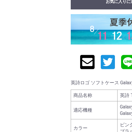
お気に入りに
英詩ロゴ ソフトケース Galaxy 
商品名称
英詩 
Galax
適応機種
Galax
ピン
カラー
ブラ