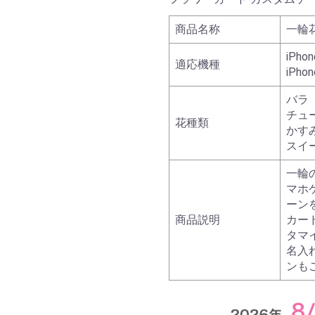
商品名称
一輪
iPhon
適応機種
iPhon
バラ
チュ
花種類
かす
スイ
一輪
マホ
ーン
商品説明
カー
タマ
名入
ンも