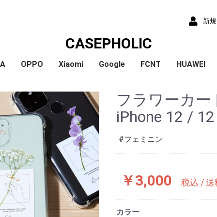
新規
CASEPHOLIC
IA
OPPO
Xiaomi
Google
FCNT
HUAWEI
x
x
x
x
) /
x
o
x
x
Plus
 10 VI
 1 VI
a 1 V
a 10 V
 5 IV
a 5 V
 10 IV
 1 IV
 Ace III
a 10 Ⅲ
a 5 Ⅲ
a 1 Ⅲ
a Ace Ⅱ
 10 II
 5 II
 1 II
a 5
a 8
a 1
a ACE
a XZ3
a XZ2
a XZ2 Compact
a XZ2 Premium
a XZ1
a XZ1 Compact
a XZ / XZs
a XZ Premium
a X Compact
a X
a Z5
a Z5 Compact
a Z5 Premium
A79
Reno9A
Reno7A
A55s
Reno5A
A54
A73
Reno3A
A5 2020
Reno A
Mi 11 Lite 5G
Redmi Note 11
Redmi Note 9S
Redmi 9T
Mi Note 10
Mi Note 10 Lite
Pixel 10a
Pixel 10/10 Pro
Pixel 9a
Pixel 9 ProXL
Pixel 9/9 Pro
Pixel 8
Pixel 8 Pro
Pixel 7a
Pixel 8a
Pixel 7 Pro
Pixel 7
Pixel 6a
Pixel 5
Pixel 4a
Pixel 5a
Pixel 4
Pixel 4a 5G
Pixel 3a
Pixel 3
arrows We2 Plus
arrows We2
arrows We
arrows N
arrows NX9
らくらくスマートフ
らくらくスマートフ
HUAWEI P30
HUAWEI P2
HUAWEI P20
HUAWEI nov
フラワーカー
ormance
ン4
ン3
iPhone 12 / 12
フェミニン
￥3,000
税込 / 
カラー