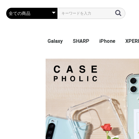
Galaxy
SHARP
iPhone
XPER
Galaxy S26
Galaxy S25 Ultra
Galaxy S25
Galaxy A55 5G
Galaxy S24 Ultra
Galaxy S24
Galaxy S23 FE
Galaxy A54
Galaxy A23
Galaxy S23 Ultra
Galaxy S23
Galaxy A53
Galaxy S22
Galaxy S22 Ultra
Galaxy S22+
Galaxy A22 5G
Galaxy A32
Galaxy A52
Galaxy S21 5G
Galaxy S21+ 5G
Galaxy S21 Ultra 5G
Galaxy A51
Galaxy Note20 Ultra
Galaxy S20 5G
Galaxy S20+ 5G
Galaxy S20 Ultra 5G
Galaxy A7
Galaxy Note 10+
Galaxy S10
Galaxy S10+
Galaxy Note 9
Galaxy S9
Galaxy S9+
Galaxy Note 8
Galaxy S8
Galaxy S8+
Galaxy S7 edge
AQUOS sense9
AQUOS R9
AQUOS wish4
AQUOS sense8
BASIO active2
AQUOS wish3
かんたんスマホ3
かんたんスマホ2/2+
BASIO4
シンプルスマホ6
BASIO active SHG09
AQUOS sense7 plus
AQUOS sense7
AQUOS wish / wish2
AQUOS sense6
AQUOS R6
AQUOS sense4 plus
AQUOS sense4 /
AQUOS R5G
AQUOS sense3
AQUOS sense2
AQUOS R3
AQUOS R2
AQUOS R2 Compact
AQUOS ZERO
シンプルスマホ 5
シンプルスマホ４
iPhone 17e
iPhone Air
iPhone 17ProMa
iphone 17Pro
iphone 17
iPhone 16e
iPhone 16
iPhone 16Plus
iPhone 16Pro
iPhone 16ProMa
iPhone 15
iPhone 15Plus
iPhone 15Pro
iPhone 15ProMa
iPhone 14
iPhone 14Plus
iPhone 14Pro
iPhone 14ProMa
iPhone SE(第3世代
iPhone 13mini
iPhone 13
iPhone 13Pro
iPhone 13ProMa
iPhone 12mini
iPhone 12 / 12Pr
iPhone 12ProMa
iPhone 11
iPhone 11Pro
iPhone 11ProMa
iPhone X / Xs
iPhone XR
iPhone XsMax
iPhone 7Plus / 8
Xperia
Xperia
Xperi
Xperi
Xperia
Xperi
Xperia
Xperia
Xperia
Xperi
Xperi
Xperi
Xperi
Xperia
Xperia
Xperia
Xperi
Xperi
Xperi
Xperi
Xperi
Xperi
Xperi
Xperi
Xperi
Xperi
Xperi
Xperi
Xperi
Xperi
Xperi
Xperi
Xperi
sense5G / sense4 lite
(第2世代) / 8 / 7
Perf