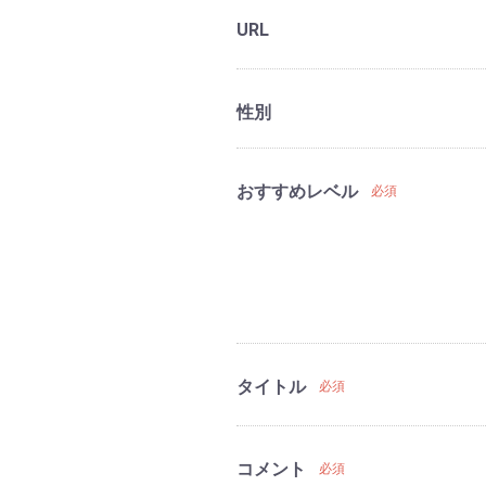
URL
性別
おすすめレベル
必須
タイトル
必須
コメント
必須