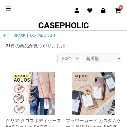
0
CASEPHOLIC
全て
|
SHARP
|
シンプルスマホ6
21件
の商品が見つかりました
クリア クロスボディケース
フラワーカード カスタムケ
BASIO active SHG09 シン
ース BASIO active SHG09