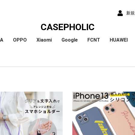
新規
CASEPHOLIC
IA
OPPO
Xiaomi
Google
FCNT
HUAWEI
x
x
x
x
) /
x
o
x
x
Plus
 10 VI
 1 VI
a 1 V
a 10 V
 5 IV
a 5 V
 10 IV
 1 IV
 Ace III
a 10 Ⅲ
a 5 Ⅲ
a 1 Ⅲ
a Ace Ⅱ
 10 II
 5 II
 1 II
a 5
a 8
a 1
a ACE
a XZ3
a XZ2
a XZ2 Compact
a XZ2 Premium
a XZ1
a XZ1 Compact
a XZ / XZs
a XZ Premium
a X Compact
a X
a Z5
a Z5 Compact
a Z5 Premium
A79
Reno9A
Reno7A
A55s
Reno5A
A54
A73
Reno3A
A5 2020
Reno A
Mi 11 Lite 5G
Redmi Note 11
Redmi Note 9S
Redmi 9T
Mi Note 10
Mi Note 10 Lite
Pixel 10a
Pixel 10/10 Pro
Pixel 9a
Pixel 9 ProXL
Pixel 9/9 Pro
Pixel 8
Pixel 8 Pro
Pixel 7a
Pixel 8a
Pixel 7 Pro
Pixel 7
Pixel 6a
Pixel 5
Pixel 4a
Pixel 5a
Pixel 4
Pixel 4a 5G
Pixel 3a
Pixel 3
arrows We2 Plus
arrows We2
arrows We
arrows N
arrows NX9
らくらくスマートフ
らくらくスマートフ
HUAWEI P30
HUAWEI P2
HUAWEI P20
HUAWEI nov
ormance
ン4
ン3