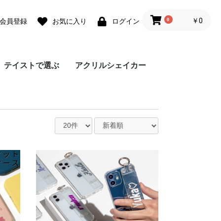
0
￥0
会員登録
お気に入り
ログイン
テイストで選ぶ
アクリルシェイカー
ォ
ォ
 lite
0 Pro
 lite
a lite 2
フェミニン
カジュアル
モード
ユニセックス
ダウンジャケット風
Grace フローラルバイ
Grace リラックスフロ
チェーンハンドストラ
ガーリーパターン ミ
ウェーブフレーム カ
クラシックフラワー
リボンデザイン グリ
メルティーフラワープ
招待状モチーフ カス
フラワーカード カス
ラッピングモチーフ
レース柄 カスタムケ
ワックスペーパーモチ
カフェコラージュ カ
フラワーコラージュ
テディベア柄 カード
エレガントローズ カ
デイジー柄 クロスボ
キスマーク カスタム
抽象ペイント ソフト
ココプルーブ クロス
ミュージックプレーヤ
オーダーシート風コラ
ブレスレットリングケ
蓄光ネオン カスタム
ブレスレットリング
大人女子のライフスタ
デイリーフォト カス
ラメ クロスボディケ
アテンションラベル
クリア クロスボディ
チケットミックス柄
ランヤード クロスボ
ミラー クロスボディ
クリア クロスボディ
フローラルバイカラー
グラデーション カス
ウェーブフレームケー
ねこみみ ハイブリッ
ラインアート スマホ
チェック柄カフェラベ
レオパード柄 マット
大理石パネルプリント
グリッター カスタム
ボーダーチェリー柄
クリアドット カスタ
ブレスレットリング
ジグザクボーダー柄
エキゾチックアニマル
耐衝撃 クリアケース
ラウンド ピロー カス
大理石調 ミラー クロ
イニシャルレザーチャ
レザーベルト カスタ
手帳型 クロスボディ
カードウォレット ク
カードホルダー クロ
シリコンベルト カス
大理石調 クロスボデ
クリアベルト カスタ
ラインアートコラージ
ヒョウ柄パネルプリン
セパレートフラワー
ショップカードアレン
映画チケットモチーフ
フライトチケットモチ
アウトドア カスタム
フィルムフレーム カ
ポエムウッド カスタ
グリッチフォント ス
出荷ラベルモチーフ
モノグラム ガラスケ
シリコン クロスボデ
シリコン カスタムケ
英詩ロゴ ソフトケー
ポエム カスタムケー
かわいい生き物の威嚇
刺繍風プリント マッ
レトロモノグラム ソ
世界名所 ソフトケー
出荷ラベルモチーフ
iPho
Pixel
Xperi
AQU
Gala
OPP
京セ
ARR
スマホケース
カラー
ーラル
ップ
ラー クロスボディケ
スタムケース
ソフトケース
ーティングカード風
リント カスタムケー
タムケース
タムケース
カスタムケース
ース
ーフ花柄 カスタムケ
スタムケース
カスタムケース
ポケット
スタムケース
ディケース
ケース
ケース
ボディケース
ー風フレーム クロス
ージュ ソフトケース
ース カスタムケース
ケース
オーロラ カスタムケ
イル風コラージュ カ
タムケース
ース
カスタムケース
ケース
クロスボディケース
ディケース
ケース
ケース
ソフトケース
タムケース
ス
ド ケース
グリップ
ル ガラスケース
ケース
カスタムケース
ケース
ソフトケース
ムケース
ストラップホルダー
カスタムケース
ソフトケース
タムケース
スボディケース
ーム
ムケース
ケース
ロスボディケース
スボディケース
タムケース
ィケース
ムケース
ュ カスタムケース
ト カスタムケース
ソフトケース
ジ風 カスタムケース
カスタムケース
ーフ カスタムケース
ケース
スタムケース
ムケース
マホグリップ
カスタムケース
ース
ィケース
ース
ス
ス
ソフトケース
トケース
フトケース
ス
カスタムケース
ース
カスタムケース
ス
ース
ボディケース
ース
スタムケース