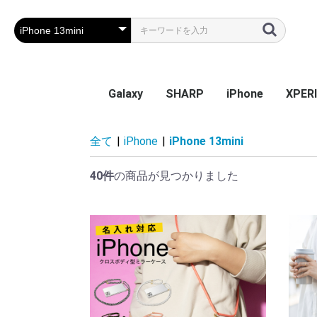
Galaxy
SHARP
iPhone
XPER
Galaxy S26
Galaxy S25 Ultra
Galaxy S25
Galaxy A55 5G
Galaxy S24 Ultra
Galaxy S24
Galaxy S23 FE
Galaxy A54
Galaxy A23
Galaxy S23 Ultra
Galaxy S23
Galaxy A53
Galaxy S22
Galaxy S22 Ultra
Galaxy S22+
Galaxy A22 5G
Galaxy A32
Galaxy A52
Galaxy S21 5G
Galaxy S21+ 5G
Galaxy S21 Ultra 5G
Galaxy A51
Galaxy Note20 Ultra
Galaxy S20 5G
Galaxy S20+ 5G
Galaxy S20 Ultra 5G
Galaxy A7
Galaxy Note 10+
Galaxy S10
Galaxy S10+
Galaxy Note 9
Galaxy S9
Galaxy S9+
Galaxy Note 8
Galaxy S8
Galaxy S8+
Galaxy S7 edge
AQUOS sense9
AQUOS R9
AQUOS wish4
AQUOS sense8
BASIO active2
AQUOS wish3
かんたんスマホ3
かんたんスマホ2/2+
BASIO4
シンプルスマホ6
BASIO active SHG09
AQUOS sense7 plus
AQUOS sense7
AQUOS wish / wish2
AQUOS sense6
AQUOS R6
AQUOS sense4 plus
AQUOS sense4 /
AQUOS R5G
AQUOS sense3
AQUOS sense2
AQUOS R3
AQUOS R2
AQUOS R2 Compact
AQUOS ZERO
シンプルスマホ 5
シンプルスマホ４
iPhone 17e
iPhone Air
iPhone 17ProMa
iphone 17Pro
iphone 17
iPhone 16e
iPhone 16
iPhone 16Plus
iPhone 16Pro
iPhone 16ProMa
iPhone 15
iPhone 15Plus
iPhone 15Pro
iPhone 15ProMa
iPhone 14
iPhone 14Plus
iPhone 14Pro
iPhone 14ProMa
iPhone SE(第3世代
iPhone 13mini
iPhone 13
iPhone 13Pro
iPhone 13ProMa
iPhone 12mini
iPhone 12 / 12Pr
iPhone 12ProMa
iPhone 11
iPhone 11Pro
iPhone 11ProMa
iPhone X / Xs
iPhone XR
iPhone XsMax
iPhone 7Plus / 8
Xperia
Xperia
Xperi
Xperi
Xperia
Xperi
Xperia
Xperia
Xperia
Xperi
Xperi
Xperi
Xperi
Xperia
Xperia
Xperia
Xperi
Xperi
Xperi
Xperi
Xperi
Xperi
Xperi
Xperi
Xperi
Xperi
Xperi
Xperi
Xperi
Xperi
Xperi
Xperi
Xperi
全て
|
iPhone
|
iPhone 13mini
sense5G / sense4 lite
(第2世代) / 8 / 7
Perf
40件
の商品が見つかりました