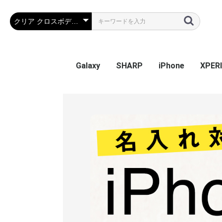
Galaxy
SHARP
iPhone
XPER
Galaxy S26
Galaxy S25 Ultra
Galaxy S25
Galaxy A55 5G
Galaxy S24 Ultra
Galaxy S24
Galaxy S23 FE
Galaxy A54
Galaxy A23
Galaxy S23 Ultra
Galaxy S23
Galaxy A53
Galaxy S22
Galaxy S22 Ultra
Galaxy S22+
Galaxy A22 5G
Galaxy A32
Galaxy A52
Galaxy S21 5G
Galaxy S21+ 5G
Galaxy S21 Ultra 5G
Galaxy A51
Galaxy Note20 Ultra
Galaxy S20 5G
Galaxy S20+ 5G
Galaxy S20 Ultra 5G
Galaxy A7
Galaxy Note 10+
Galaxy S10
Galaxy S10+
Galaxy Note 9
Galaxy S9
Galaxy S9+
Galaxy Note 8
Galaxy S8
Galaxy S8+
Galaxy S7 edge
AQUOS sense9
AQUOS R9
AQUOS wish4
AQUOS sense8
BASIO active2
AQUOS wish3
かんたんスマホ3
かんたんスマホ2/2+
BASIO4
シンプルスマホ6
BASIO active SHG09
AQUOS sense7 plus
AQUOS sense7
AQUOS wish / wish2
AQUOS sense6
AQUOS R6
AQUOS sense4 plus
AQUOS sense4 /
AQUOS R5G
AQUOS sense3
AQUOS sense2
AQUOS R3
AQUOS R2
AQUOS R2 Compact
AQUOS ZERO
シンプルスマホ 5
シンプルスマホ４
iPhone 17e
iPhone Air
iPhone 17ProMa
iphone 17Pro
iphone 17
iPhone 16e
iPhone 16
iPhone 16Plus
iPhone 16Pro
iPhone 16ProMa
iPhone 15
iPhone 15Plus
iPhone 15Pro
iPhone 15ProMa
iPhone 14
iPhone 14Plus
iPhone 14Pro
iPhone 14ProMa
iPhone SE(第3世代
iPhone 13mini
iPhone 13
iPhone 13Pro
iPhone 13ProMa
iPhone 12mini
iPhone 12 / 12Pr
iPhone 12ProMa
iPhone 11
iPhone 11Pro
iPhone 11ProMa
iPhone X / Xs
iPhone XR
iPhone XsMax
iPhone 7Plus / 8
Xperia
Xperia
Xperi
Xperi
Xperia
Xperi
Xperia
Xperia
Xperia
Xperi
Xperi
Xperi
Xperi
Xperia
Xperia
Xperia
Xperi
Xperi
Xperi
Xperi
Xperi
Xperi
Xperi
Xperi
Xperi
Xperi
Xperi
Xperi
Xperi
Xperi
Xperi
Xperi
Xperi
sense5G / sense4 lite
(第2世代) / 8 / 7
Perf