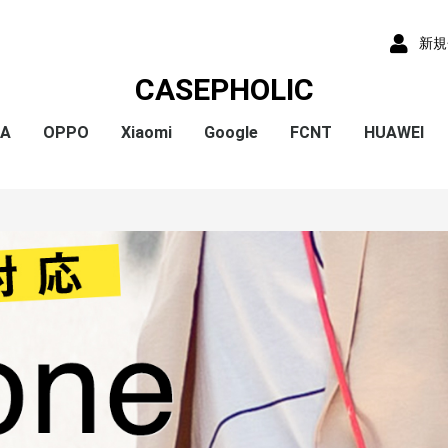
新規
CASEPHOLIC
IA
OPPO
Xiaomi
Google
FCNT
HUAWEI
x
x
x
x
) /
x
o
x
x
Plus
 10 VI
 1 VI
a 1 V
a 10 V
 5 IV
a 5 V
 10 IV
 1 IV
 Ace III
a 10 Ⅲ
a 5 Ⅲ
a 1 Ⅲ
a Ace Ⅱ
 10 II
 5 II
 1 II
a 5
a 8
a 1
a ACE
a XZ3
a XZ2
a XZ2 Compact
a XZ2 Premium
a XZ1
a XZ1 Compact
a XZ / XZs
a XZ Premium
a X Compact
a X
a Z5
a Z5 Compact
a Z5 Premium
A79
Reno9A
Reno7A
A55s
Reno5A
A54
A73
Reno3A
A5 2020
Reno A
Mi 11 Lite 5G
Redmi Note 11
Redmi Note 9S
Redmi 9T
Mi Note 10
Mi Note 10 Lite
Pixel 10a
Pixel 10/10 Pro
Pixel 9a
Pixel 9 ProXL
Pixel 9/9 Pro
Pixel 8
Pixel 8 Pro
Pixel 7a
Pixel 8a
Pixel 7 Pro
Pixel 7
Pixel 6a
Pixel 5
Pixel 4a
Pixel 5a
Pixel 4
Pixel 4a 5G
Pixel 3a
Pixel 3
arrows We2 Plus
arrows We2
arrows We
arrows N
arrows NX9
らくらくスマートフ
らくらくスマートフ
HUAWEI P30
HUAWEI P2
HUAWEI P20
HUAWEI nov
ormance
ン4
ン3