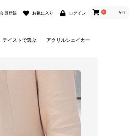
0
￥0
会員登録
お気に入り
ログイン
テイストで選ぶ
アクリルシェイカー
ォ
ォ
 lite
0 Pro
 lite
a lite 2
フェミニン
カジュアル
モード
ユニセックス
ダウンジャケット風
Grace フローラルバイ
Grace リラックスフロ
チェーンハンドストラ
ガーリーパターン ミ
ウェーブフレーム カ
クラシックフラワー
リボンデザイン グリ
メルティーフラワープ
招待状モチーフ カス
フラワーカード カス
ラッピングモチーフ
レース柄 カスタムケ
ワックスペーパーモチ
カフェコラージュ カ
フラワーコラージュ
テディベア柄 カード
エレガントローズ カ
デイジー柄 クロスボ
キスマーク カスタム
抽象ペイント ソフト
ココプルーブ クロス
ミュージックプレーヤ
オーダーシート風コラ
ブレスレットリングケ
蓄光ネオン カスタム
ブレスレットリング
大人女子のライフスタ
デイリーフォト カス
ラメ クロスボディケ
アテンションラベル
クリア クロスボディ
チケットミックス柄
ランヤード クロスボ
ミラー クロスボディ
クリア クロスボディ
フローラルバイカラー
グラデーション カス
ウェーブフレームケー
ねこみみ ハイブリッ
ラインアート スマホ
チェック柄カフェラベ
レオパード柄 マット
大理石パネルプリント
グリッター カスタム
ボーダーチェリー柄
クリアドット カスタ
ブレスレットリング
ジグザクボーダー柄
エキゾチックアニマル
耐衝撃 クリアケース
ラウンド ピロー カス
大理石調 ミラー クロ
イニシャルレザーチャ
レザーベルト カスタ
手帳型 クロスボディ
カードウォレット ク
カードホルダー クロ
シリコンベルト カス
大理石調 クロスボデ
クリアベルト カスタ
ラインアートコラージ
ヒョウ柄パネルプリン
セパレートフラワー
ショップカードアレン
映画チケットモチーフ
フライトチケットモチ
アウトドア カスタム
フィルムフレーム カ
ポエムウッド カスタ
グリッチフォント ス
出荷ラベルモチーフ
モノグラム ガラスケ
シリコン クロスボデ
シリコン カスタムケ
英詩ロゴ ソフトケー
ポエム カスタムケー
かわいい生き物の威嚇
刺繍風プリント マッ
レトロモノグラム ソ
世界名所 ソフトケー
出荷ラベルモチーフ
iPho
Pixel
Xperi
AQU
Gala
OPP
京セ
ARR
スマホケース
カラー
ーラル
ップ
ラー クロスボディケ
スタムケース
ソフトケース
ーティングカード風
リント カスタムケー
タムケース
タムケース
カスタムケース
ース
ーフ花柄 カスタムケ
スタムケース
カスタムケース
ポケット
スタムケース
ディケース
ケース
ケース
ボディケース
ー風フレーム クロス
ージュ ソフトケース
ース カスタムケース
ケース
オーロラ カスタムケ
イル風コラージュ カ
タムケース
ース
カスタムケース
ケース
クロスボディケース
ディケース
ケース
ケース
ソフトケース
タムケース
ス
ド ケース
グリップ
ル ガラスケース
ケース
カスタムケース
ケース
ソフトケース
ムケース
ストラップホルダー
カスタムケース
ソフトケース
タムケース
スボディケース
ーム
ムケース
ケース
ロスボディケース
スボディケース
タムケース
ィケース
ムケース
ュ カスタムケース
ト カスタムケース
ソフトケース
ジ風 カスタムケース
カスタムケース
ーフ カスタムケース
ケース
スタムケース
ムケース
マホグリップ
カスタムケース
ース
ィケース
ース
ス
ス
ソフトケース
トケース
フトケース
ス
カスタムケース
ース
カスタムケース
ス
ース
ボディケース
ース
スタムケース