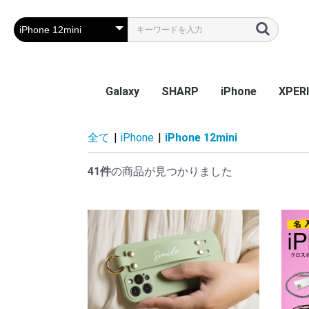
Galaxy
SHARP
iPhone
XPER
Galaxy S26
Galaxy S25 Ultra
Galaxy S25
Galaxy A55 5G
Galaxy S24 Ultra
Galaxy S24
Galaxy S23 FE
Galaxy A54
Galaxy A23
Galaxy S23 Ultra
Galaxy S23
Galaxy A53
Galaxy S22
Galaxy S22 Ultra
Galaxy S22+
Galaxy A22 5G
Galaxy A32
Galaxy A52
Galaxy S21 5G
Galaxy S21+ 5G
Galaxy S21 Ultra 5G
Galaxy A51
Galaxy Note20 Ultra
Galaxy S20 5G
Galaxy S20+ 5G
Galaxy S20 Ultra 5G
Galaxy A7
Galaxy Note 10+
Galaxy S10
Galaxy S10+
Galaxy Note 9
Galaxy S9
Galaxy S9+
Galaxy Note 8
Galaxy S8
Galaxy S8+
Galaxy S7 edge
AQUOS sense9
AQUOS R9
AQUOS wish4
AQUOS sense8
BASIO active2
AQUOS wish3
かんたんスマホ3
かんたんスマホ2/2+
BASIO4
シンプルスマホ6
BASIO active SHG09
AQUOS sense7 plus
AQUOS sense7
AQUOS wish / wish2
AQUOS sense6
AQUOS R6
AQUOS sense4 plus
AQUOS sense4 /
AQUOS R5G
AQUOS sense3
AQUOS sense2
AQUOS R3
AQUOS R2
AQUOS R2 Compact
AQUOS ZERO
シンプルスマホ 5
シンプルスマホ４
iPhone 17e
iPhone Air
iPhone 17ProMa
iphone 17Pro
iphone 17
iPhone 16e
iPhone 16
iPhone 16Plus
iPhone 16Pro
iPhone 16ProMa
iPhone 15
iPhone 15Plus
iPhone 15Pro
iPhone 15ProMa
iPhone 14
iPhone 14Plus
iPhone 14Pro
iPhone 14ProMa
iPhone SE(第3世代
iPhone 13mini
iPhone 13
iPhone 13Pro
iPhone 13ProMa
iPhone 12mini
iPhone 12 / 12Pr
iPhone 12ProMa
iPhone 11
iPhone 11Pro
iPhone 11ProMa
iPhone X / Xs
iPhone XR
iPhone XsMax
iPhone 7Plus / 8
Xperia
Xperia
Xperi
Xperi
Xperia
Xperi
Xperia
Xperia
Xperia
Xperi
Xperi
Xperi
Xperi
Xperia
Xperia
Xperia
Xperi
Xperi
Xperi
Xperi
Xperi
Xperi
Xperi
Xperi
Xperi
Xperi
Xperi
Xperi
Xperi
Xperi
Xperi
Xperi
Xperi
全て
|
iPhone
|
iPhone 12mini
sense5G / sense4 lite
(第2世代) / 8 / 7
Perf
41件
の商品が見つかりました