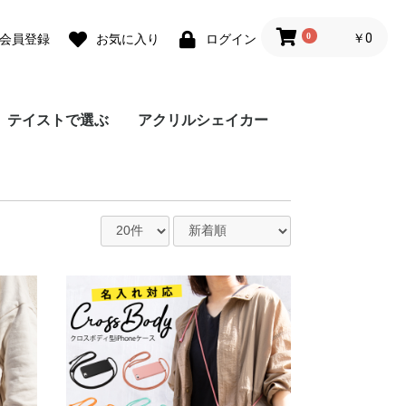
0
￥0
会員登録
お気に入り
ログイン
テイストで選ぶ
アクリルシェイカー
ォ
ォ
 lite
0 Pro
 lite
a lite 2
フェミニン
カジュアル
モード
ユニセックス
ダウンジャケット風
Grace フローラルバイ
Grace リラックスフロ
チェーンハンドストラ
ガーリーパターン ミ
ウェーブフレーム カ
クラシックフラワー
リボンデザイン グリ
メルティーフラワープ
招待状モチーフ カス
フラワーカード カス
ラッピングモチーフ
レース柄 カスタムケ
ワックスペーパーモチ
カフェコラージュ カ
フラワーコラージュ
テディベア柄 カード
エレガントローズ カ
デイジー柄 クロスボ
キスマーク カスタム
抽象ペイント ソフト
ココプルーブ クロス
ミュージックプレーヤ
オーダーシート風コラ
ブレスレットリングケ
蓄光ネオン カスタム
ブレスレットリング
大人女子のライフスタ
デイリーフォト カス
ラメ クロスボディケ
アテンションラベル
クリア クロスボディ
チケットミックス柄
ランヤード クロスボ
ミラー クロスボディ
クリア クロスボディ
フローラルバイカラー
グラデーション カス
ウェーブフレームケー
ねこみみ ハイブリッ
ラインアート スマホ
チェック柄カフェラベ
レオパード柄 マット
大理石パネルプリント
グリッター カスタム
ボーダーチェリー柄
クリアドット カスタ
ブレスレットリング
ジグザクボーダー柄
エキゾチックアニマル
耐衝撃 クリアケース
ラウンド ピロー カス
大理石調 ミラー クロ
イニシャルレザーチャ
レザーベルト カスタ
手帳型 クロスボディ
カードウォレット ク
カードホルダー クロ
シリコンベルト カス
大理石調 クロスボデ
クリアベルト カスタ
ラインアートコラージ
ヒョウ柄パネルプリン
セパレートフラワー
ショップカードアレン
映画チケットモチーフ
フライトチケットモチ
アウトドア カスタム
フィルムフレーム カ
ポエムウッド カスタ
グリッチフォント ス
出荷ラベルモチーフ
モノグラム ガラスケ
シリコン クロスボデ
シリコン カスタムケ
英詩ロゴ ソフトケー
ポエム カスタムケー
かわいい生き物の威嚇
刺繍風プリント マッ
レトロモノグラム ソ
世界名所 ソフトケー
出荷ラベルモチーフ
iPho
Pixel
Xperi
AQU
Gala
OPP
京セ
ARR
スマホケース
カラー
ーラル
ップ
ラー クロスボディケ
スタムケース
ソフトケース
ーティングカード風
リント カスタムケー
タムケース
タムケース
カスタムケース
ース
ーフ花柄 カスタムケ
スタムケース
カスタムケース
ポケット
スタムケース
ディケース
ケース
ケース
ボディケース
ー風フレーム クロス
ージュ ソフトケース
ース カスタムケース
ケース
オーロラ カスタムケ
イル風コラージュ カ
タムケース
ース
カスタムケース
ケース
クロスボディケース
ディケース
ケース
ケース
ソフトケース
タムケース
ス
ド ケース
グリップ
ル ガラスケース
ケース
カスタムケース
ケース
ソフトケース
ムケース
ストラップホルダー
カスタムケース
ソフトケース
タムケース
スボディケース
ーム
ムケース
ケース
ロスボディケース
スボディケース
タムケース
ィケース
ムケース
ュ カスタムケース
ト カスタムケース
ソフトケース
ジ風 カスタムケース
カスタムケース
ーフ カスタムケース
ケース
スタムケース
ムケース
マホグリップ
カスタムケース
ース
ィケース
ース
ス
ス
ソフトケース
トケース
フトケース
ス
カスタムケース
ース
カスタムケース
ス
ース
ボディケース
ース
スタムケース