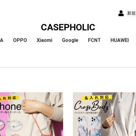
新規
CASEPHOLIC
IA
OPPO
Xiaomi
Google
FCNT
HUAWEI
x
x
x
x
) /
x
o
x
x
Plus
 10 VI
 1 VI
a 1 V
a 10 V
 5 IV
a 5 V
 10 IV
 1 IV
 Ace III
a 10 Ⅲ
a 5 Ⅲ
a 1 Ⅲ
a Ace Ⅱ
 10 II
 5 II
 1 II
a 5
a 8
a 1
a ACE
a XZ3
a XZ2
a XZ2 Compact
a XZ2 Premium
a XZ1
a XZ1 Compact
a XZ / XZs
a XZ Premium
a X Compact
a X
a Z5
a Z5 Compact
a Z5 Premium
A79
Reno9A
Reno7A
A55s
Reno5A
A54
A73
Reno3A
A5 2020
Reno A
Mi 11 Lite 5G
Redmi Note 11
Redmi Note 9S
Redmi 9T
Mi Note 10
Mi Note 10 Lite
Pixel 10a
Pixel 10/10 Pro
Pixel 9a
Pixel 9 ProXL
Pixel 9/9 Pro
Pixel 8
Pixel 8 Pro
Pixel 7a
Pixel 8a
Pixel 7 Pro
Pixel 7
Pixel 6a
Pixel 5
Pixel 4a
Pixel 5a
Pixel 4
Pixel 4a 5G
Pixel 3a
Pixel 3
arrows We2 Plus
arrows We2
arrows We
arrows N
arrows NX9
らくらくスマートフ
らくらくスマートフ
HUAWEI P30
HUAWEI P2
HUAWEI P20
HUAWEI nov
ormance
ン4
ン3