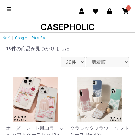
0
CASEPHOLIC
全て
|
Google
|
Pixel 3a
19件
の商品が見つかりました
オーダーシート風コラージ
クラシックフラワー ソフト
ュ ソフトケース Pixel 3a
ケース Pixel 3a