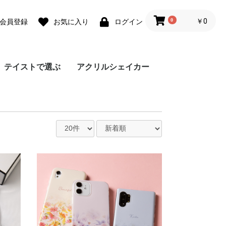
0
￥0
会員登録
お気に入り
ログイン
テイストで選ぶ
アクリルシェイカー
ォ
ォ
 lite
0 Pro
 lite
a lite 2
フェミニン
カジュアル
モード
ユニセックス
ダウンジャケット風
Grace フローラルバイ
Grace リラックスフロ
チェーンハンドストラ
ガーリーパターン ミ
ウェーブフレーム カ
クラシックフラワー
リボンデザイン グリ
メルティーフラワープ
招待状モチーフ カス
フラワーカード カス
ラッピングモチーフ
レース柄 カスタムケ
ワックスペーパーモチ
カフェコラージュ カ
フラワーコラージュ
テディベア柄 カード
エレガントローズ カ
デイジー柄 クロスボ
キスマーク カスタム
抽象ペイント ソフト
ココプルーブ クロス
ミュージックプレーヤ
オーダーシート風コラ
ブレスレットリングケ
蓄光ネオン カスタム
ブレスレットリング
大人女子のライフスタ
デイリーフォト カス
ラメ クロスボディケ
アテンションラベル
クリア クロスボディ
チケットミックス柄
ランヤード クロスボ
ミラー クロスボディ
クリア クロスボディ
フローラルバイカラー
グラデーション カス
ウェーブフレームケー
ねこみみ ハイブリッ
ラインアート スマホ
チェック柄カフェラベ
レオパード柄 マット
大理石パネルプリント
グリッター カスタム
ボーダーチェリー柄
クリアドット カスタ
ブレスレットリング
ジグザクボーダー柄
エキゾチックアニマル
耐衝撃 クリアケース
ラウンド ピロー カス
大理石調 ミラー クロ
イニシャルレザーチャ
レザーベルト カスタ
手帳型 クロスボディ
カードウォレット ク
カードホルダー クロ
シリコンベルト カス
大理石調 クロスボデ
クリアベルト カスタ
ラインアートコラージ
ヒョウ柄パネルプリン
セパレートフラワー
ショップカードアレン
映画チケットモチーフ
フライトチケットモチ
アウトドア カスタム
フィルムフレーム カ
ポエムウッド カスタ
グリッチフォント ス
出荷ラベルモチーフ
モノグラム ガラスケ
シリコン クロスボデ
シリコン カスタムケ
英詩ロゴ ソフトケー
ポエム カスタムケー
かわいい生き物の威嚇
刺繍風プリント マッ
レトロモノグラム ソ
世界名所 ソフトケー
出荷ラベルモチーフ
iPho
Pixel
Xperi
AQU
Gala
OPP
京セ
ARR
スマホケース
カラー
ーラル
ップ
ラー クロスボディケ
スタムケース
ソフトケース
ーティングカード風
リント カスタムケー
タムケース
タムケース
カスタムケース
ース
ーフ花柄 カスタムケ
スタムケース
カスタムケース
ポケット
スタムケース
ディケース
ケース
ケース
ボディケース
ー風フレーム クロス
ージュ ソフトケース
ース カスタムケース
ケース
オーロラ カスタムケ
イル風コラージュ カ
タムケース
ース
カスタムケース
ケース
クロスボディケース
ディケース
ケース
ケース
ソフトケース
タムケース
ス
ド ケース
グリップ
ル ガラスケース
ケース
カスタムケース
ケース
ソフトケース
ムケース
ストラップホルダー
カスタムケース
ソフトケース
タムケース
スボディケース
ーム
ムケース
ケース
ロスボディケース
スボディケース
タムケース
ィケース
ムケース
ュ カスタムケース
ト カスタムケース
ソフトケース
ジ風 カスタムケース
カスタムケース
ーフ カスタムケース
ケース
スタムケース
ムケース
マホグリップ
カスタムケース
ース
ィケース
ース
ス
ス
ソフトケース
トケース
フトケース
ス
カスタムケース
ース
カスタムケース
ス
ース
ボディケース
ース
スタムケース