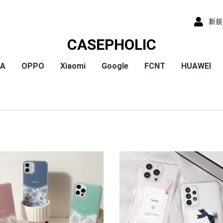
新規
CASEPHOLIC
IA
OPPO
Xiaomi
Google
FCNT
HUAWEI
x
x
x
x
) /
x
o
x
x
Plus
 10 VI
 1 VI
a 1 V
a 10 V
 5 IV
a 5 V
 10 IV
 1 IV
 Ace III
a 10 Ⅲ
a 5 Ⅲ
a 1 Ⅲ
a Ace Ⅱ
 10 II
 5 II
 1 II
a 5
a 8
a 1
a ACE
a XZ3
a XZ2
a XZ2 Compact
a XZ2 Premium
a XZ1
a XZ1 Compact
a XZ / XZs
a XZ Premium
a X Compact
a X
a Z5
a Z5 Compact
a Z5 Premium
A79
Reno9A
Reno7A
A55s
Reno5A
A54
A73
Reno3A
A5 2020
Reno A
Mi 11 Lite 5G
Redmi Note 11
Redmi Note 9S
Redmi 9T
Mi Note 10
Mi Note 10 Lite
Pixel 10a
Pixel 10/10 Pro
Pixel 9a
Pixel 9 ProXL
Pixel 9/9 Pro
Pixel 8
Pixel 8 Pro
Pixel 7a
Pixel 8a
Pixel 7 Pro
Pixel 7
Pixel 6a
Pixel 5
Pixel 4a
Pixel 5a
Pixel 4
Pixel 4a 5G
Pixel 3a
Pixel 3
arrows We2 Plus
arrows We2
arrows We
arrows N
arrows NX9
らくらくスマートフ
らくらくスマートフ
HUAWEI P30
HUAWEI P2
HUAWEI P20
HUAWEI nov
ormance
ン4
ン3