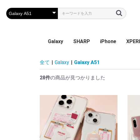
Galaxy
SHARP
iPhone
XPER
Galaxy S26
Galaxy S25 Ultra
Galaxy S25
Galaxy A55 5G
Galaxy S24 Ultra
Galaxy S24
Galaxy S23 FE
Galaxy A54
Galaxy A23
Galaxy S23 Ultra
Galaxy S23
Galaxy A53
Galaxy S22
Galaxy S22 Ultra
Galaxy S22+
Galaxy A22 5G
Galaxy A32
Galaxy A52
Galaxy S21 5G
Galaxy S21+ 5G
Galaxy S21 Ultra 5G
Galaxy A51
Galaxy Note20 Ultra
Galaxy S20 5G
Galaxy S20+ 5G
Galaxy S20 Ultra 5G
Galaxy A7
Galaxy Note 10+
Galaxy S10
Galaxy S10+
Galaxy Note 9
Galaxy S9
Galaxy S9+
Galaxy Note 8
Galaxy S8
Galaxy S8+
Galaxy S7 edge
AQUOS sense9
AQUOS R9
AQUOS wish4
AQUOS sense8
BASIO active2
AQUOS wish3
かんたんスマホ3
かんたんスマホ2/2+
BASIO4
シンプルスマホ6
BASIO active SHG09
AQUOS sense7 plus
AQUOS sense7
AQUOS wish / wish2
AQUOS sense6
AQUOS R6
AQUOS sense4 plus
AQUOS sense4 /
AQUOS R5G
AQUOS sense3
AQUOS sense2
AQUOS R3
AQUOS R2
AQUOS R2 Compact
AQUOS ZERO
シンプルスマホ 5
シンプルスマホ４
iPhone 17e
iPhone Air
iPhone 17ProMa
iphone 17Pro
iphone 17
iPhone 16e
iPhone 16
iPhone 16Plus
iPhone 16Pro
iPhone 16ProMa
iPhone 15
iPhone 15Plus
iPhone 15Pro
iPhone 15ProMa
iPhone 14
iPhone 14Plus
iPhone 14Pro
iPhone 14ProMa
iPhone SE(第3世代
iPhone 13mini
iPhone 13
iPhone 13Pro
iPhone 13ProMa
iPhone 12mini
iPhone 12 / 12Pr
iPhone 12ProMa
iPhone 11
iPhone 11Pro
iPhone 11ProMa
iPhone X / Xs
iPhone XR
iPhone XsMax
iPhone 7Plus / 8
Xperia
Xperia
Xperi
Xperi
Xperia
Xperi
Xperia
Xperia
Xperia
Xperi
Xperi
Xperi
Xperi
Xperia
Xperia
Xperia
Xperi
Xperi
Xperi
Xperi
Xperi
Xperi
Xperi
Xperi
Xperi
Xperi
Xperi
Xperi
Xperi
Xperi
Xperi
Xperi
Xperi
全て
|
Galaxy
|
Galaxy A51
sense5G / sense4 lite
(第2世代) / 8 / 7
Perf
28件
の商品が見つかりました