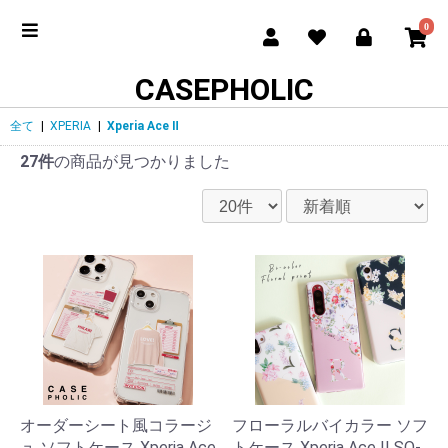
0
CASEPHOLIC
全て
|
XPERIA
|
Xperia Ace Ⅱ
27件
の商品が見つかりました
オーダーシート風コラージ
フローラルバイカラー ソフ
ュ ソフトケース Xperia Ace
トケース Xperia Ace II SO-