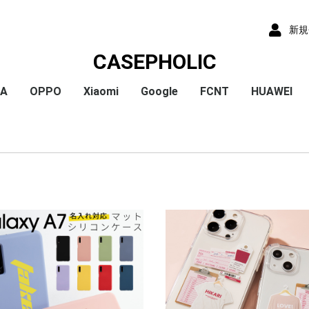
新規
CASEPHOLIC
IA
OPPO
Xiaomi
Google
FCNT
HUAWEI
x
x
x
x
) /
x
o
x
x
Plus
 10 VI
 1 VI
a 1 V
a 10 V
 5 IV
a 5 V
 10 IV
 1 IV
 Ace III
a 10 Ⅲ
a 5 Ⅲ
a 1 Ⅲ
a Ace Ⅱ
 10 II
 5 II
 1 II
a 5
a 8
a 1
a ACE
a XZ3
a XZ2
a XZ2 Compact
a XZ2 Premium
a XZ1
a XZ1 Compact
a XZ / XZs
a XZ Premium
a X Compact
a X
a Z5
a Z5 Compact
a Z5 Premium
A79
Reno9A
Reno7A
A55s
Reno5A
A54
A73
Reno3A
A5 2020
Reno A
Mi 11 Lite 5G
Redmi Note 11
Redmi Note 9S
Redmi 9T
Mi Note 10
Mi Note 10 Lite
Pixel 10a
Pixel 10/10 Pro
Pixel 9a
Pixel 9 ProXL
Pixel 9/9 Pro
Pixel 8
Pixel 8 Pro
Pixel 7a
Pixel 8a
Pixel 7 Pro
Pixel 7
Pixel 6a
Pixel 5
Pixel 4a
Pixel 5a
Pixel 4
Pixel 4a 5G
Pixel 3a
Pixel 3
arrows We2 Plus
arrows We2
arrows We
arrows N
arrows NX9
らくらくスマートフ
らくらくスマートフ
HUAWEI P30
HUAWEI P2
HUAWEI P20
HUAWEI nov
ormance
ン4
ン3