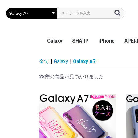
Galaxy
SHARP
iPhone
XPER
Galaxy S26
Galaxy S25 Ultra
Galaxy S25
Galaxy A55 5G
Galaxy S24 Ultra
Galaxy S24
Galaxy S23 FE
Galaxy A54
Galaxy A23
Galaxy S23 Ultra
Galaxy S23
Galaxy A53
Galaxy S22
Galaxy S22 Ultra
Galaxy S22+
Galaxy A22 5G
Galaxy A32
Galaxy A52
Galaxy S21 5G
Galaxy S21+ 5G
Galaxy S21 Ultra 5G
Galaxy A51
Galaxy Note20 Ultra
Galaxy S20 5G
Galaxy S20+ 5G
Galaxy S20 Ultra 5G
Galaxy A7
Galaxy Note 10+
Galaxy S10
Galaxy S10+
Galaxy Note 9
Galaxy S9
Galaxy S9+
Galaxy Note 8
Galaxy S8
Galaxy S8+
Galaxy S7 edge
AQUOS sense9
AQUOS R9
AQUOS wish4
AQUOS sense8
BASIO active2
AQUOS wish3
かんたんスマホ3
かんたんスマホ2/2+
BASIO4
シンプルスマホ6
BASIO active SHG09
AQUOS sense7 plus
AQUOS sense7
AQUOS wish / wish2
AQUOS sense6
AQUOS R6
AQUOS sense4 plus
AQUOS sense4 /
AQUOS R5G
AQUOS sense3
AQUOS sense2
AQUOS R3
AQUOS R2
AQUOS R2 Compact
AQUOS ZERO
シンプルスマホ 5
シンプルスマホ４
iPhone 17e
iPhone Air
iPhone 17ProMa
iphone 17Pro
iphone 17
iPhone 16e
iPhone 16
iPhone 16Plus
iPhone 16Pro
iPhone 16ProMa
iPhone 15
iPhone 15Plus
iPhone 15Pro
iPhone 15ProMa
iPhone 14
iPhone 14Plus
iPhone 14Pro
iPhone 14ProMa
iPhone SE(第3世代
iPhone 13mini
iPhone 13
iPhone 13Pro
iPhone 13ProMa
iPhone 12mini
iPhone 12 / 12Pr
iPhone 12ProMa
iPhone 11
iPhone 11Pro
iPhone 11ProMa
iPhone X / Xs
iPhone XR
iPhone XsMax
iPhone 7Plus / 8
Xperia
Xperia
Xperi
Xperi
Xperia
Xperi
Xperia
Xperia
Xperia
Xperi
Xperi
Xperi
Xperi
Xperia
Xperia
Xperia
Xperi
Xperi
Xperi
Xperi
Xperi
Xperi
Xperi
Xperi
Xperi
Xperi
Xperi
Xperi
Xperi
Xperi
Xperi
Xperi
Xperi
全て
|
Galaxy
|
Galaxy A7
sense5G / sense4 lite
(第2世代) / 8 / 7
Perf
28件
の商品が見つかりました