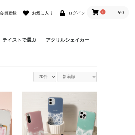
0
￥0
会員登録
お気に入り
ログイン
テイストで選ぶ
アクリルシェイカー
ォ
ォ
 lite
0 Pro
 lite
a lite 2
フェミニン
カジュアル
モード
ユニセックス
ダウンジャケット風
Grace フローラルバイ
Grace リラックスフロ
チェーンハンドストラ
ガーリーパターン ミ
ウェーブフレーム カ
クラシックフラワー
リボンデザイン グリ
メルティーフラワープ
招待状モチーフ カス
フラワーカード カス
ラッピングモチーフ
レース柄 カスタムケ
ワックスペーパーモチ
カフェコラージュ カ
フラワーコラージュ
テディベア柄 カード
エレガントローズ カ
デイジー柄 クロスボ
キスマーク カスタム
抽象ペイント ソフト
ココプルーブ クロス
ミュージックプレーヤ
オーダーシート風コラ
ブレスレットリングケ
蓄光ネオン カスタム
ブレスレットリング
大人女子のライフスタ
デイリーフォト カス
ラメ クロスボディケ
アテンションラベル
クリア クロスボディ
チケットミックス柄
ランヤード クロスボ
ミラー クロスボディ
クリア クロスボディ
フローラルバイカラー
グラデーション カス
ウェーブフレームケー
ねこみみ ハイブリッ
ラインアート スマホ
チェック柄カフェラベ
レオパード柄 マット
大理石パネルプリント
グリッター カスタム
ボーダーチェリー柄
クリアドット カスタ
ブレスレットリング
ジグザクボーダー柄
エキゾチックアニマル
耐衝撃 クリアケース
ラウンド ピロー カス
大理石調 ミラー クロ
イニシャルレザーチャ
レザーベルト カスタ
手帳型 クロスボディ
カードウォレット ク
カードホルダー クロ
シリコンベルト カス
大理石調 クロスボデ
クリアベルト カスタ
ラインアートコラージ
ヒョウ柄パネルプリン
セパレートフラワー
ショップカードアレン
映画チケットモチーフ
フライトチケットモチ
アウトドア カスタム
フィルムフレーム カ
ポエムウッド カスタ
グリッチフォント ス
出荷ラベルモチーフ
モノグラム ガラスケ
シリコン クロスボデ
シリコン カスタムケ
英詩ロゴ ソフトケー
ポエム カスタムケー
かわいい生き物の威嚇
刺繍風プリント マッ
レトロモノグラム ソ
世界名所 ソフトケー
出荷ラベルモチーフ
iPho
Pixel
Xperi
AQU
Gala
OPP
京セ
ARR
スマホケース
カラー
ーラル
ップ
ラー クロスボディケ
スタムケース
ソフトケース
ーティングカード風
リント カスタムケー
タムケース
タムケース
カスタムケース
ース
ーフ花柄 カスタムケ
スタムケース
カスタムケース
ポケット
スタムケース
ディケース
ケース
ケース
ボディケース
ー風フレーム クロス
ージュ ソフトケース
ース カスタムケース
ケース
オーロラ カスタムケ
イル風コラージュ カ
タムケース
ース
カスタムケース
ケース
クロスボディケース
ディケース
ケース
ケース
ソフトケース
タムケース
ス
ド ケース
グリップ
ル ガラスケース
ケース
カスタムケース
ケース
ソフトケース
ムケース
ストラップホルダー
カスタムケース
ソフトケース
タムケース
スボディケース
ーム
ムケース
ケース
ロスボディケース
スボディケース
タムケース
ィケース
ムケース
ュ カスタムケース
ト カスタムケース
ソフトケース
ジ風 カスタムケース
カスタムケース
ーフ カスタムケース
ケース
スタムケース
ムケース
マホグリップ
カスタムケース
ース
ィケース
ース
ス
ス
ソフトケース
トケース
フトケース
ス
カスタムケース
ース
カスタムケース
ス
ース
ボディケース
ース
スタムケース