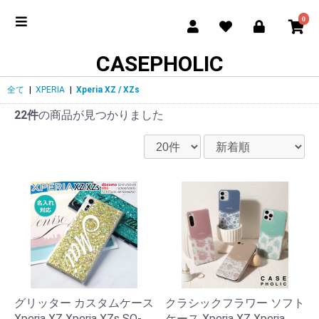
0
CASEPHOLIC
全て
|
XPERIA
|
Xperia XZ / XZs
22件
の商品が見つかりました
グリッター カスタムケース
クラシックフラワー ソフト
Xperia XZ Xperia XZs SO-
ケース Xperia XZ Xperia