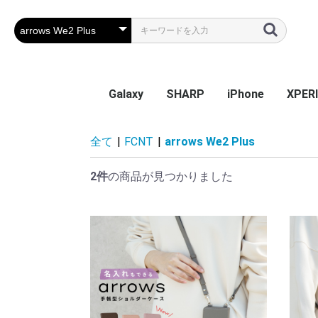
Galaxy
SHARP
iPhone
XPER
Galaxy S26
Galaxy S25 Ultra
Galaxy S25
Galaxy A55 5G
Galaxy S24 Ultra
Galaxy S24
Galaxy S23 FE
Galaxy A54
Galaxy A23
Galaxy S23 Ultra
Galaxy S23
Galaxy A53
Galaxy S22
Galaxy S22 Ultra
Galaxy S22+
Galaxy A22 5G
Galaxy A32
Galaxy A52
Galaxy S21 5G
Galaxy S21+ 5G
Galaxy S21 Ultra 5G
Galaxy A51
Galaxy Note20 Ultra
Galaxy S20 5G
Galaxy S20+ 5G
Galaxy S20 Ultra 5G
Galaxy A7
Galaxy Note 10+
Galaxy S10
Galaxy S10+
Galaxy Note 9
Galaxy S9
Galaxy S9+
Galaxy Note 8
Galaxy S8
Galaxy S8+
Galaxy S7 edge
AQUOS sense9
AQUOS R9
AQUOS wish4
AQUOS sense8
BASIO active2
AQUOS wish3
かんたんスマホ3
かんたんスマホ2/2+
BASIO4
シンプルスマホ6
BASIO active SHG09
AQUOS sense7 plus
AQUOS sense7
AQUOS wish / wish2
AQUOS sense6
AQUOS R6
AQUOS sense4 plus
AQUOS sense4 /
AQUOS R5G
AQUOS sense3
AQUOS sense2
AQUOS R3
AQUOS R2
AQUOS R2 Compact
AQUOS ZERO
シンプルスマホ 5
シンプルスマホ４
iPhone 17e
iPhone Air
iPhone 17ProMa
iphone 17Pro
iphone 17
iPhone 16e
iPhone 16
iPhone 16Plus
iPhone 16Pro
iPhone 16ProMa
iPhone 15
iPhone 15Plus
iPhone 15Pro
iPhone 15ProMa
iPhone 14
iPhone 14Plus
iPhone 14Pro
iPhone 14ProMa
iPhone SE(第3世代
iPhone 13mini
iPhone 13
iPhone 13Pro
iPhone 13ProMa
iPhone 12mini
iPhone 12 / 12Pr
iPhone 12ProMa
iPhone 11
iPhone 11Pro
iPhone 11ProMa
iPhone X / Xs
iPhone XR
iPhone XsMax
iPhone 7Plus / 8
Xperia
Xperia
Xperi
Xperi
Xperia
Xperi
Xperia
Xperia
Xperia
Xperi
Xperi
Xperi
Xperi
Xperia
Xperia
Xperia
Xperi
Xperi
Xperi
Xperi
Xperi
Xperi
Xperi
Xperi
Xperi
Xperi
Xperi
Xperi
Xperi
Xperi
Xperi
Xperi
Xperi
全て
|
FCNT
|
arrows We2 Plus
sense5G / sense4 lite
(第2世代) / 8 / 7
Perf
2件
の商品が見つかりました