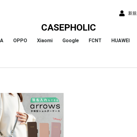
新規
CASEPHOLIC
IA
OPPO
Xiaomi
Google
FCNT
HUAWEI
x
x
x
x
) /
x
o
x
x
Plus
 10 VI
 1 VI
a 1 V
a 10 V
 5 IV
a 5 V
 10 IV
 1 IV
 Ace III
a 10 Ⅲ
a 5 Ⅲ
a 1 Ⅲ
a Ace Ⅱ
 10 II
 5 II
 1 II
a 5
a 8
a 1
a ACE
a XZ3
a XZ2
a XZ2 Compact
a XZ2 Premium
a XZ1
a XZ1 Compact
a XZ / XZs
a XZ Premium
a X Compact
a X
a Z5
a Z5 Compact
a Z5 Premium
A79
Reno9A
Reno7A
A55s
Reno5A
A54
A73
Reno3A
A5 2020
Reno A
Mi 11 Lite 5G
Redmi Note 11
Redmi Note 9S
Redmi 9T
Mi Note 10
Mi Note 10 Lite
Pixel 10a
Pixel 10/10 Pro
Pixel 9a
Pixel 9 ProXL
Pixel 9/9 Pro
Pixel 8
Pixel 8 Pro
Pixel 7a
Pixel 8a
Pixel 7 Pro
Pixel 7
Pixel 6a
Pixel 5
Pixel 4a
Pixel 5a
Pixel 4
Pixel 4a 5G
Pixel 3a
Pixel 3
arrows We2 Plus
arrows We2
arrows We
arrows N
arrows NX9
らくらくスマートフ
らくらくスマートフ
HUAWEI P30
HUAWEI P2
HUAWEI P20
HUAWEI nov
ormance
ン4
ン3