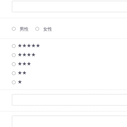
男性
女性
★★★★★
★★★★
★★★
★★
★