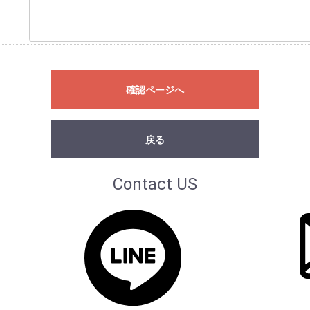
確認ページへ
戻る
Contact US