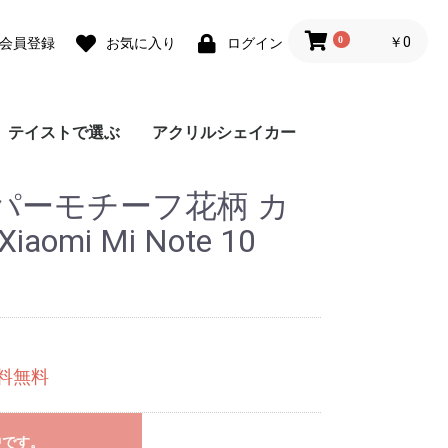
0
￥0
会員登録
お気に入り
ログイン
テイストで選ぶ
アクリルシェイカー
ォ
ォ
 lite
0 Pro
 lite
a lite 2
フェミニン
カジュアル
モード
ユニセックス
ダウンジャケット風
Grace フローラルバイ
Grace リラックスフロ
チェーンハンドストラ
ガーリーパターン ミ
ウェーブフレーム カ
クラシックフラワー
リボンデザイン グリ
メルティーフラワープ
招待状モチーフ カス
フラワーカード カス
ラッピングモチーフ
レース柄 カスタムケ
ワックスペーパーモチ
カフェコラージュ カ
フラワーコラージュ
テディベア柄 カード
エレガントローズ カ
デイジー柄 クロスボ
キスマーク カスタム
抽象ペイント ソフト
ココプルーブ クロス
ミュージックプレーヤ
オーダーシート風コラ
ブレスレットリングケ
蓄光ネオン カスタム
ブレスレットリング
大人女子のライフスタ
デイリーフォト カス
ラメ クロスボディケ
アテンションラベル
クリア クロスボディ
チケットミックス柄
ランヤード クロスボ
ミラー クロスボディ
クリア クロスボディ
フローラルバイカラー
グラデーション カス
ウェーブフレームケー
ねこみみ ハイブリッ
ラインアート スマホ
チェック柄カフェラベ
レオパード柄 マット
大理石パネルプリント
グリッター カスタム
ボーダーチェリー柄
クリアドット カスタ
ブレスレットリング
ジグザクボーダー柄
エキゾチックアニマル
耐衝撃 クリアケース
ラウンド ピロー カス
大理石調 ミラー クロ
イニシャルレザーチャ
レザーベルト カスタ
手帳型 クロスボディ
カードウォレット ク
カードホルダー クロ
シリコンベルト カス
大理石調 クロスボデ
クリアベルト カスタ
ラインアートコラージ
ヒョウ柄パネルプリン
セパレートフラワー
ショップカードアレン
映画チケットモチーフ
フライトチケットモチ
アウトドア カスタム
フィルムフレーム カ
ポエムウッド カスタ
グリッチフォント ス
出荷ラベルモチーフ
モノグラム ガラスケ
シリコン クロスボデ
シリコン カスタムケ
英詩ロゴ ソフトケー
ポエム カスタムケー
かわいい生き物の威嚇
刺繍風プリント マッ
レトロモノグラム ソ
世界名所 ソフトケー
出荷ラベルモチーフ
iPho
Pixel
Xperi
AQU
Gala
OPP
京セ
ARR
パーモチーフ花柄 カ
スマホケース
カラー
ーラル
ップ
ラー クロスボディケ
スタムケース
ソフトケース
ーティングカード風
リント カスタムケー
タムケース
タムケース
カスタムケース
ース
ーフ花柄 カスタムケ
スタムケース
カスタムケース
ポケット
スタムケース
ディケース
ケース
ケース
ボディケース
ー風フレーム クロス
ージュ ソフトケース
ース カスタムケース
ケース
オーロラ カスタムケ
イル風コラージュ カ
タムケース
ース
カスタムケース
ケース
クロスボディケース
ディケース
ケース
ケース
ソフトケース
タムケース
ス
ド ケース
グリップ
ル ガラスケース
ケース
カスタムケース
ケース
ソフトケース
ムケース
ストラップホルダー
カスタムケース
ソフトケース
タムケース
スボディケース
ーム
ムケース
ケース
ロスボディケース
スボディケース
タムケース
ィケース
ムケース
ュ カスタムケース
ト カスタムケース
ソフトケース
ジ風 カスタムケース
カスタムケース
ーフ カスタムケース
ケース
スタムケース
ムケース
マホグリップ
カスタムケース
ース
ィケース
ース
ス
ス
ソフトケース
トケース
フトケース
ス
カスタムケース
ース
カスタムケース
ス
ース
ボディケース
ース
スタムケース
omi Mi Note 10
送料無料
中です。