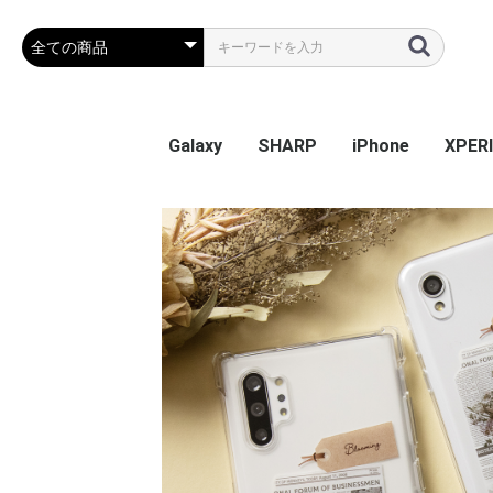
Galaxy
SHARP
iPhone
XPER
Galaxy S26
Galaxy S25 Ultra
Galaxy S25
Galaxy A55 5G
Galaxy S24 Ultra
Galaxy S24
Galaxy S23 FE
Galaxy A54
Galaxy A23
Galaxy S23 Ultra
Galaxy S23
Galaxy A53
Galaxy S22
Galaxy S22 Ultra
Galaxy S22+
Galaxy A22 5G
Galaxy A32
Galaxy A52
Galaxy S21 5G
Galaxy S21+ 5G
Galaxy S21 Ultra 5G
Galaxy A51
Galaxy Note20 Ultra
Galaxy S20 5G
Galaxy S20+ 5G
Galaxy S20 Ultra 5G
Galaxy A7
Galaxy Note 10+
Galaxy S10
Galaxy S10+
Galaxy Note 9
Galaxy S9
Galaxy S9+
Galaxy Note 8
Galaxy S8
Galaxy S8+
Galaxy S7 edge
AQUOS sense9
AQUOS R9
AQUOS wish4
AQUOS sense8
BASIO active2
AQUOS wish3
かんたんスマホ3
かんたんスマホ2/2+
BASIO4
シンプルスマホ6
BASIO active SHG09
AQUOS sense7 plus
AQUOS sense7
AQUOS wish / wish2
AQUOS sense6
AQUOS R6
AQUOS sense4 plus
AQUOS sense4 /
AQUOS R5G
AQUOS sense3
AQUOS sense2
AQUOS R3
AQUOS R2
AQUOS R2 Compact
AQUOS ZERO
シンプルスマホ 5
シンプルスマホ４
iPhone 17e
iPhone Air
iPhone 17ProMa
iphone 17Pro
iphone 17
iPhone 16e
iPhone 16
iPhone 16Plus
iPhone 16Pro
iPhone 16ProMa
iPhone 15
iPhone 15Plus
iPhone 15Pro
iPhone 15ProMa
iPhone 14
iPhone 14Plus
iPhone 14Pro
iPhone 14ProMa
iPhone SE(第3世代
iPhone 13mini
iPhone 13
iPhone 13Pro
iPhone 13ProMa
iPhone 12mini
iPhone 12 / 12Pr
iPhone 12ProMa
iPhone 11
iPhone 11Pro
iPhone 11ProMa
iPhone X / Xs
iPhone XR
iPhone XsMax
iPhone 7Plus / 8
Xperia
Xperia
Xperi
Xperi
Xperia
Xperi
Xperia
Xperia
Xperia
Xperi
Xperi
Xperi
Xperi
Xperia
Xperia
Xperia
Xperi
Xperi
Xperi
Xperi
Xperi
Xperi
Xperi
Xperi
Xperi
Xperi
Xperi
Xperi
Xperi
Xperi
Xperi
Xperi
Xperi
sense5G / sense4 lite
(第2世代) / 8 / 7
Perf