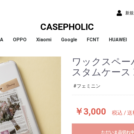
新規
CASEPHOLIC
IA
OPPO
Xiaomi
Google
FCNT
HUAWEI
x
x
x
x
) /
x
o
x
x
Plus
 10 VI
 1 VI
a 1 V
a 10 V
 5 IV
a 5 V
 10 IV
 1 IV
 Ace III
a 10 Ⅲ
a 5 Ⅲ
a 1 Ⅲ
a Ace Ⅱ
 10 II
 5 II
 1 II
a 5
a 8
a 1
a ACE
a XZ3
a XZ2
a XZ2 Compact
a XZ2 Premium
a XZ1
a XZ1 Compact
a XZ / XZs
a XZ Premium
a X Compact
a X
a Z5
a Z5 Compact
a Z5 Premium
A79
Reno9A
Reno7A
A55s
Reno5A
A54
A73
Reno3A
A5 2020
Reno A
Mi 11 Lite 5G
Redmi Note 11
Redmi Note 9S
Redmi 9T
Mi Note 10
Mi Note 10 Lite
Pixel 10a
Pixel 10/10 Pro
Pixel 9a
Pixel 9 ProXL
Pixel 9/9 Pro
Pixel 8
Pixel 8 Pro
Pixel 7a
Pixel 8a
Pixel 7 Pro
Pixel 7
Pixel 6a
Pixel 5
Pixel 4a
Pixel 5a
Pixel 4
Pixel 4a 5G
Pixel 3a
Pixel 3
arrows We2 Plus
arrows We2
arrows We
arrows N
arrows NX9
らくらくスマートフ
らくらくスマートフ
HUAWEI P30
HUAWEI P2
HUAWEI P20
HUAWEI nov
ワックスペー
ormance
ン4
ン3
スタムケース Xia
フェミニン
￥3,000
税込 / 
ただいま品切れ