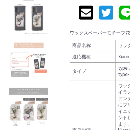
ワックスペーパーモチーフ花柄 カス
商品名称
ワッ
適応機種
Xiaom
type-
タイプ
type-
ワッ
イラ
アン
にプ
イニ
ント
ます