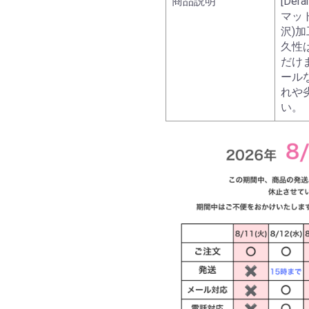
商品説明
[Derai
マッ
沢)
久性
だけ
ール
れや
い。