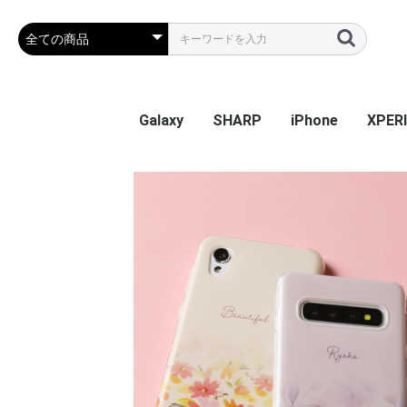
Galaxy
SHARP
iPhone
XPER
Galaxy S26
Galaxy S25 Ultra
Galaxy S25
Galaxy A55 5G
Galaxy S24 Ultra
Galaxy S24
Galaxy S23 FE
Galaxy A54
Galaxy A23
Galaxy S23 Ultra
Galaxy S23
Galaxy A53
Galaxy S22
Galaxy S22 Ultra
Galaxy S22+
Galaxy A22 5G
Galaxy A32
Galaxy A52
Galaxy S21 5G
Galaxy S21+ 5G
Galaxy S21 Ultra 5G
Galaxy A51
Galaxy Note20 Ultra
Galaxy S20 5G
Galaxy S20+ 5G
Galaxy S20 Ultra 5G
Galaxy A7
Galaxy Note 10+
Galaxy S10
Galaxy S10+
Galaxy Note 9
Galaxy S9
Galaxy S9+
Galaxy Note 8
Galaxy S8
Galaxy S8+
Galaxy S7 edge
AQUOS sense9
AQUOS R9
AQUOS wish4
AQUOS sense8
BASIO active2
AQUOS wish3
かんたんスマホ3
かんたんスマホ2/2+
BASIO4
シンプルスマホ6
BASIO active SHG09
AQUOS sense7 plus
AQUOS sense7
AQUOS wish / wish2
AQUOS sense6
AQUOS R6
AQUOS sense4 plus
AQUOS sense4 /
AQUOS R5G
AQUOS sense3
AQUOS sense2
AQUOS R3
AQUOS R2
AQUOS R2 Compact
AQUOS ZERO
シンプルスマホ 5
シンプルスマホ４
iPhone 17e
iPhone Air
iPhone 17ProMa
iphone 17Pro
iphone 17
iPhone 16e
iPhone 16
iPhone 16Plus
iPhone 16Pro
iPhone 16ProMa
iPhone 15
iPhone 15Plus
iPhone 15Pro
iPhone 15ProMa
iPhone 14
iPhone 14Plus
iPhone 14Pro
iPhone 14ProMa
iPhone SE(第3世代
iPhone 13mini
iPhone 13
iPhone 13Pro
iPhone 13ProMa
iPhone 12mini
iPhone 12 / 12Pr
iPhone 12ProMa
iPhone 11
iPhone 11Pro
iPhone 11ProMa
iPhone X / Xs
iPhone XR
iPhone XsMax
iPhone 7Plus / 8
Xperia
Xperia
Xperi
Xperi
Xperia
Xperi
Xperia
Xperia
Xperia
Xperi
Xperi
Xperi
Xperi
Xperia
Xperia
Xperia
Xperi
Xperi
Xperi
Xperi
Xperi
Xperi
Xperi
Xperi
Xperi
Xperi
Xperi
Xperi
Xperi
Xperi
Xperi
Xperi
Xperi
sense5G / sense4 lite
(第2世代) / 8 / 7
Perf