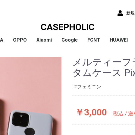
新規
CASEPHOLIC
IA
OPPO
Xiaomi
Google
FCNT
HUAWEI
x
x
x
x
) /
x
o
x
x
Plus
 10 VI
 1 VI
a 1 V
a 10 V
 5 IV
a 5 V
 10 IV
 1 IV
 Ace III
a 10 Ⅲ
a 5 Ⅲ
a 1 Ⅲ
a Ace Ⅱ
 10 II
 5 II
 1 II
a 5
a 8
a 1
a ACE
a XZ3
a XZ2
a XZ2 Compact
a XZ2 Premium
a XZ1
a XZ1 Compact
a XZ / XZs
a XZ Premium
a X Compact
a X
a Z5
a Z5 Compact
a Z5 Premium
A79
Reno9A
Reno7A
A55s
Reno5A
A54
A73
Reno3A
A5 2020
Reno A
Mi 11 Lite 5G
Redmi Note 11
Redmi Note 9S
Redmi 9T
Mi Note 10
Mi Note 10 Lite
Pixel 10a
Pixel 10/10 Pro
Pixel 9a
Pixel 9 ProXL
Pixel 9/9 Pro
Pixel 8
Pixel 8 Pro
Pixel 7a
Pixel 8a
Pixel 7 Pro
Pixel 7
Pixel 6a
Pixel 5
Pixel 4a
Pixel 5a
Pixel 4
Pixel 4a 5G
Pixel 3a
Pixel 3
arrows We2 Plus
arrows We2
arrows We
arrows N
arrows NX9
らくらくスマートフ
らくらくスマートフ
HUAWEI P30
HUAWEI P2
HUAWEI P20
HUAWEI nov
メルティーフ
ormance
ン4
ン3
タムケース Pixe
フェミニン
￥3,000
税込 / 