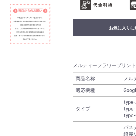
お気に入りに
メルティーフラワープリント カ
商品名称
メル
適応機種
Googl
type-
タイプ
type-
type-
パス
綺麗