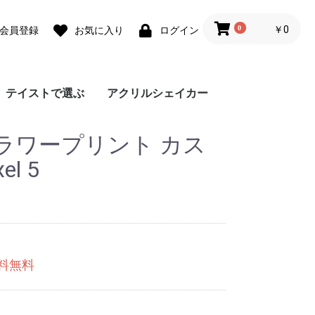
0
￥0
会員登録
お気に入り
ログイン
テイストで選ぶ
アクリルシェイカー
ォ
ォ
 lite
0 Pro
 lite
a lite 2
フェミニン
カジュアル
モード
ユニセックス
ダウンジャケット風
Grace フローラルバイ
Grace リラックスフロ
チェーンハンドストラ
ガーリーパターン ミ
ウェーブフレーム カ
クラシックフラワー
リボンデザイン グリ
メルティーフラワープ
招待状モチーフ カス
フラワーカード カス
ラッピングモチーフ
レース柄 カスタムケ
ワックスペーパーモチ
カフェコラージュ カ
フラワーコラージュ
テディベア柄 カード
エレガントローズ カ
デイジー柄 クロスボ
キスマーク カスタム
抽象ペイント ソフト
ココプルーブ クロス
ミュージックプレーヤ
オーダーシート風コラ
ブレスレットリングケ
蓄光ネオン カスタム
ブレスレットリング
大人女子のライフスタ
デイリーフォト カス
ラメ クロスボディケ
アテンションラベル
クリア クロスボディ
チケットミックス柄
ランヤード クロスボ
ミラー クロスボディ
クリア クロスボディ
フローラルバイカラー
グラデーション カス
ウェーブフレームケー
ねこみみ ハイブリッ
ラインアート スマホ
チェック柄カフェラベ
レオパード柄 マット
大理石パネルプリント
グリッター カスタム
ボーダーチェリー柄
クリアドット カスタ
ブレスレットリング
ジグザクボーダー柄
エキゾチックアニマル
耐衝撃 クリアケース
ラウンド ピロー カス
大理石調 ミラー クロ
イニシャルレザーチャ
レザーベルト カスタ
手帳型 クロスボディ
カードウォレット ク
カードホルダー クロ
シリコンベルト カス
大理石調 クロスボデ
クリアベルト カスタ
ラインアートコラージ
ヒョウ柄パネルプリン
セパレートフラワー
ショップカードアレン
映画チケットモチーフ
フライトチケットモチ
アウトドア カスタム
フィルムフレーム カ
ポエムウッド カスタ
グリッチフォント ス
出荷ラベルモチーフ
モノグラム ガラスケ
シリコン クロスボデ
シリコン カスタムケ
英詩ロゴ ソフトケー
ポエム カスタムケー
かわいい生き物の威嚇
刺繍風プリント マッ
レトロモノグラム ソ
世界名所 ソフトケー
出荷ラベルモチーフ
iPho
Pixel
Xperi
AQU
Gala
OPP
京セ
ARR
ラワープリント カス
スマホケース
カラー
ーラル
ップ
ラー クロスボディケ
スタムケース
ソフトケース
ーティングカード風
リント カスタムケー
タムケース
タムケース
カスタムケース
ース
ーフ花柄 カスタムケ
スタムケース
カスタムケース
ポケット
スタムケース
ディケース
ケース
ケース
ボディケース
ー風フレーム クロス
ージュ ソフトケース
ース カスタムケース
ケース
オーロラ カスタムケ
イル風コラージュ カ
タムケース
ース
カスタムケース
ケース
クロスボディケース
ディケース
ケース
ケース
ソフトケース
タムケース
ス
ド ケース
グリップ
ル ガラスケース
ケース
カスタムケース
ケース
ソフトケース
ムケース
ストラップホルダー
カスタムケース
ソフトケース
タムケース
スボディケース
ーム
ムケース
ケース
ロスボディケース
スボディケース
タムケース
ィケース
ムケース
ュ カスタムケース
ト カスタムケース
ソフトケース
ジ風 カスタムケース
カスタムケース
ーフ カスタムケース
ケース
スタムケース
ムケース
マホグリップ
カスタムケース
ース
ィケース
ース
ス
ス
ソフトケース
トケース
フトケース
ス
カスタムケース
ース
カスタムケース
ス
ース
ボディケース
ース
スタムケース
l 5
送料無料