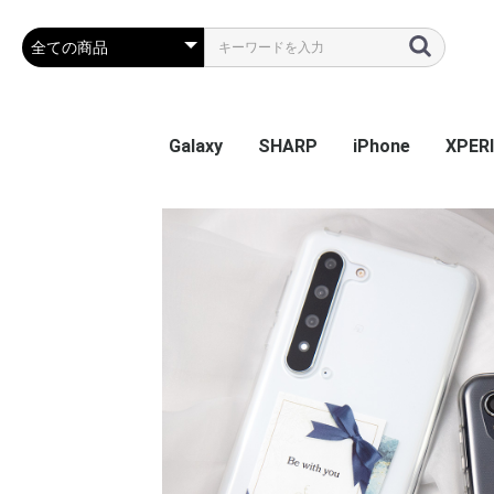
Galaxy
SHARP
iPhone
XPER
Galaxy S26
Galaxy S25 Ultra
Galaxy S25
Galaxy A55 5G
Galaxy S24 Ultra
Galaxy S24
Galaxy S23 FE
Galaxy A54
Galaxy A23
Galaxy S23 Ultra
Galaxy S23
Galaxy A53
Galaxy S22
Galaxy S22 Ultra
Galaxy S22+
Galaxy A22 5G
Galaxy A32
Galaxy A52
Galaxy S21 5G
Galaxy S21+ 5G
Galaxy S21 Ultra 5G
Galaxy A51
Galaxy Note20 Ultra
Galaxy S20 5G
Galaxy S20+ 5G
Galaxy S20 Ultra 5G
Galaxy A7
Galaxy Note 10+
Galaxy S10
Galaxy S10+
Galaxy Note 9
Galaxy S9
Galaxy S9+
Galaxy Note 8
Galaxy S8
Galaxy S8+
Galaxy S7 edge
AQUOS sense9
AQUOS R9
AQUOS wish4
AQUOS sense8
BASIO active2
AQUOS wish3
かんたんスマホ3
かんたんスマホ2/2+
BASIO4
シンプルスマホ6
BASIO active SHG09
AQUOS sense7 plus
AQUOS sense7
AQUOS wish / wish2
AQUOS sense6
AQUOS R6
AQUOS sense4 plus
AQUOS sense4 /
AQUOS R5G
AQUOS sense3
AQUOS sense2
AQUOS R3
AQUOS R2
AQUOS R2 Compact
AQUOS ZERO
シンプルスマホ 5
シンプルスマホ４
iPhone 17e
iPhone Air
iPhone 17ProMa
iphone 17Pro
iphone 17
iPhone 16e
iPhone 16
iPhone 16Plus
iPhone 16Pro
iPhone 16ProMa
iPhone 15
iPhone 15Plus
iPhone 15Pro
iPhone 15ProMa
iPhone 14
iPhone 14Plus
iPhone 14Pro
iPhone 14ProMa
iPhone SE(第3世代
iPhone 13mini
iPhone 13
iPhone 13Pro
iPhone 13ProMa
iPhone 12mini
iPhone 12 / 12Pr
iPhone 12ProMa
iPhone 11
iPhone 11Pro
iPhone 11ProMa
iPhone X / Xs
iPhone XR
iPhone XsMax
iPhone 7Plus / 8
Xperia
Xperia
Xperi
Xperi
Xperia
Xperi
Xperia
Xperia
Xperia
Xperi
Xperi
Xperi
Xperi
Xperia
Xperia
Xperia
Xperi
Xperi
Xperi
Xperi
Xperi
Xperi
Xperi
Xperi
Xperi
Xperi
Xperi
Xperi
Xperi
Xperi
Xperi
Xperi
Xperi
sense5G / sense4 lite
(第2世代) / 8 / 7
Perf