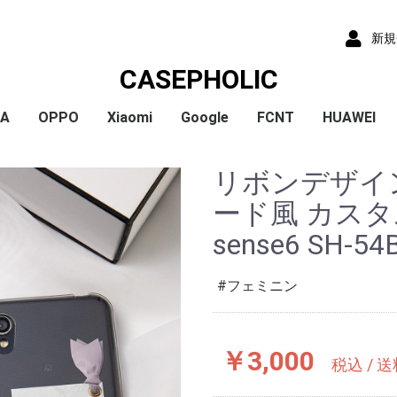
新規
CASEPHOLIC
IA
OPPO
Xiaomi
Google
FCNT
HUAWEI
x
x
x
x
) /
x
o
x
x
Plus
 10 VI
 1 VI
a 1 V
a 10 V
 5 IV
a 5 V
 10 IV
 1 IV
 Ace III
a 10 Ⅲ
a 5 Ⅲ
a 1 Ⅲ
a Ace Ⅱ
 10 II
 5 II
 1 II
a 5
a 8
a 1
a ACE
a XZ3
a XZ2
a XZ2 Compact
a XZ2 Premium
a XZ1
a XZ1 Compact
a XZ / XZs
a XZ Premium
a X Compact
a X
a Z5
a Z5 Compact
a Z5 Premium
A79
Reno9A
Reno7A
A55s
Reno5A
A54
A73
Reno3A
A5 2020
Reno A
Mi 11 Lite 5G
Redmi Note 11
Redmi Note 9S
Redmi 9T
Mi Note 10
Mi Note 10 Lite
Pixel 10a
Pixel 10/10 Pro
Pixel 9a
Pixel 9 ProXL
Pixel 9/9 Pro
Pixel 8
Pixel 8 Pro
Pixel 7a
Pixel 8a
Pixel 7 Pro
Pixel 7
Pixel 6a
Pixel 5
Pixel 4a
Pixel 5a
Pixel 4
Pixel 4a 5G
Pixel 3a
Pixel 3
arrows We2 Plus
arrows We2
arrows We
arrows N
arrows NX9
らくらくスマートフ
らくらくスマートフ
HUAWEI P30
HUAWEI P2
HUAWEI P20
HUAWEI nov
リボンデザイ
ormance
ン4
ン3
ード風 カスタ
sense6 SH-54
フェミニン
￥3,000
税込 / 