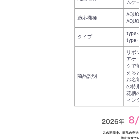
ムケ
AQUO
適応機種
AQUO
type-
タイプ
type-
リボ
アケ
クで
える
商品説明
お名
の特
花柄
ィン