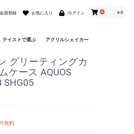
0
￥0
会員登録
お気に入り
ログイン
テイストで選ぶ
アクリルシェイカー
ォ
ォ
 lite
0 Pro
 lite
a lite 2
フェミニン
カジュアル
モード
ユニセックス
ダウンジャケット風
Grace フローラルバイ
Grace リラックスフロ
チェーンハンドストラ
ガーリーパターン ミ
ウェーブフレーム カ
クラシックフラワー
リボンデザイン グリ
メルティーフラワープ
招待状モチーフ カス
フラワーカード カス
ラッピングモチーフ
レース柄 カスタムケ
ワックスペーパーモチ
カフェコラージュ カ
フラワーコラージュ
テディベア柄 カード
エレガントローズ カ
デイジー柄 クロスボ
キスマーク カスタム
抽象ペイント ソフト
ココプルーブ クロス
ミュージックプレーヤ
オーダーシート風コラ
ブレスレットリングケ
蓄光ネオン カスタム
ブレスレットリング
大人女子のライフスタ
デイリーフォト カス
ラメ クロスボディケ
アテンションラベル
クリア クロスボディ
チケットミックス柄
ランヤード クロスボ
ミラー クロスボディ
クリア クロスボディ
フローラルバイカラー
グラデーション カス
ウェーブフレームケー
ねこみみ ハイブリッ
ラインアート スマホ
チェック柄カフェラベ
レオパード柄 マット
大理石パネルプリント
グリッター カスタム
ボーダーチェリー柄
クリアドット カスタ
ブレスレットリング
ジグザクボーダー柄
エキゾチックアニマル
耐衝撃 クリアケース
ラウンド ピロー カス
大理石調 ミラー クロ
イニシャルレザーチャ
レザーベルト カスタ
手帳型 クロスボディ
カードウォレット ク
カードホルダー クロ
シリコンベルト カス
大理石調 クロスボデ
クリアベルト カスタ
ラインアートコラージ
ヒョウ柄パネルプリン
セパレートフラワー
ショップカードアレン
映画チケットモチーフ
フライトチケットモチ
アウトドア カスタム
フィルムフレーム カ
ポエムウッド カスタ
グリッチフォント ス
出荷ラベルモチーフ
モノグラム ガラスケ
シリコン クロスボデ
シリコン カスタムケ
英詩ロゴ ソフトケー
ポエム カスタムケー
かわいい生き物の威嚇
刺繍風プリント マッ
レトロモノグラム ソ
世界名所 ソフトケー
出荷ラベルモチーフ
iPho
Pixel
Xperi
AQU
Gala
OPP
京セ
ARR
ン グリーティングカ
スマホケース
カラー
ーラル
ップ
ラー クロスボディケ
スタムケース
ソフトケース
ーティングカード風
リント カスタムケー
タムケース
タムケース
カスタムケース
ース
ーフ花柄 カスタムケ
スタムケース
カスタムケース
ポケット
スタムケース
ディケース
ケース
ケース
ボディケース
ー風フレーム クロス
ージュ ソフトケース
ース カスタムケース
ケース
オーロラ カスタムケ
イル風コラージュ カ
タムケース
ース
カスタムケース
ケース
クロスボディケース
ディケース
ケース
ケース
ソフトケース
タムケース
ス
ド ケース
グリップ
ル ガラスケース
ケース
カスタムケース
ケース
ソフトケース
ムケース
ストラップホルダー
カスタムケース
ソフトケース
タムケース
スボディケース
ーム
ムケース
ケース
ロスボディケース
スボディケース
タムケース
ィケース
ムケース
ュ カスタムケース
ト カスタムケース
ソフトケース
ジ風 カスタムケース
カスタムケース
ーフ カスタムケース
ケース
スタムケース
ムケース
マホグリップ
カスタムケース
ース
ィケース
ース
ス
ス
ソフトケース
トケース
フトケース
ス
カスタムケース
ース
カスタムケース
ス
ース
ボディケース
ース
スタムケース
ムケース AQUOS
B SHG05
送料無料