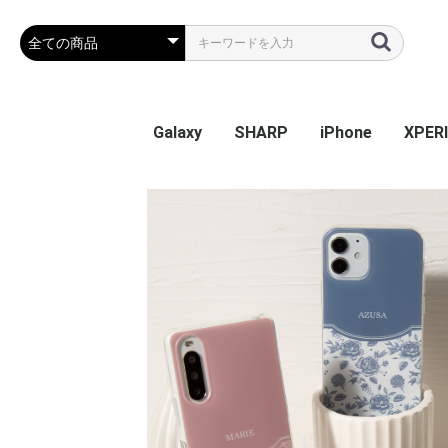
Galaxy
SHARP
iPhone
XPER
Galaxy S26
Galaxy S25 Ultra
Galaxy S25
Galaxy A55 5G
Galaxy S24 Ultra
Galaxy S24
Galaxy S23 FE
Galaxy A54
Galaxy A23
Galaxy S23 Ultra
Galaxy S23
Galaxy A53
Galaxy S22
Galaxy S22 Ultra
Galaxy S22+
Galaxy A22 5G
Galaxy A32
Galaxy A52
Galaxy S21 5G
Galaxy S21+ 5G
Galaxy S21 Ultra 5G
Galaxy A51
Galaxy Note20 Ultra
Galaxy S20 5G
Galaxy S20+ 5G
Galaxy S20 Ultra 5G
Galaxy A7
Galaxy Note 10+
Galaxy S10
Galaxy S10+
Galaxy Note 9
Galaxy S9
Galaxy S9+
Galaxy Note 8
Galaxy S8
Galaxy S8+
Galaxy S7 edge
AQUOS sense9
AQUOS R9
AQUOS wish4
AQUOS sense8
BASIO active2
AQUOS wish3
かんたんスマホ3
かんたんスマホ2/2+
BASIO4
シンプルスマホ6
BASIO active SHG09
AQUOS sense7 plus
AQUOS sense7
AQUOS wish / wish2
AQUOS sense6
AQUOS R6
AQUOS sense4 plus
AQUOS sense4 /
AQUOS R5G
AQUOS sense3
AQUOS sense2
AQUOS R3
AQUOS R2
AQUOS R2 Compact
AQUOS ZERO
シンプルスマホ 5
シンプルスマホ４
iPhone 17e
iPhone Air
iPhone 17ProMa
iphone 17Pro
iphone 17
iPhone 16e
iPhone 16
iPhone 16Plus
iPhone 16Pro
iPhone 16ProMa
iPhone 15
iPhone 15Plus
iPhone 15Pro
iPhone 15ProMa
iPhone 14
iPhone 14Plus
iPhone 14Pro
iPhone 14ProMa
iPhone SE(第3世代
iPhone 13mini
iPhone 13
iPhone 13Pro
iPhone 13ProMa
iPhone 12mini
iPhone 12 / 12Pr
iPhone 12ProMa
iPhone 11
iPhone 11Pro
iPhone 11ProMa
iPhone X / Xs
iPhone XR
iPhone XsMax
iPhone 7Plus / 8
Xperia
Xperia
Xperi
Xperi
Xperia
Xperi
Xperia
Xperia
Xperia
Xperi
Xperi
Xperi
Xperi
Xperia
Xperia
Xperia
Xperi
Xperi
Xperi
Xperi
Xperi
Xperi
Xperi
Xperi
Xperi
Xperi
Xperi
Xperi
Xperi
Xperi
Xperi
Xperi
Xperi
sense5G / sense4 lite
(第2世代) / 8 / 7
Perf