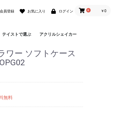
0
￥0
会員登録
お気に入り
ログイン
テイストで選ぶ
アクリルシェイカー
ォ
ォ
 lite
0 Pro
 lite
a lite 2
フェミニン
カジュアル
モード
ユニセックス
ダウンジャケット風
Grace フローラルバイ
Grace リラックスフロ
チェーンハンドストラ
ガーリーパターン ミ
ウェーブフレーム カ
クラシックフラワー
リボンデザイン グリ
メルティーフラワープ
招待状モチーフ カス
フラワーカード カス
ラッピングモチーフ
レース柄 カスタムケ
ワックスペーパーモチ
カフェコラージュ カ
フラワーコラージュ
テディベア柄 カード
エレガントローズ カ
デイジー柄 クロスボ
キスマーク カスタム
抽象ペイント ソフト
ココプルーブ クロス
ミュージックプレーヤ
オーダーシート風コラ
ブレスレットリングケ
蓄光ネオン カスタム
ブレスレットリング
大人女子のライフスタ
デイリーフォト カス
ラメ クロスボディケ
アテンションラベル
クリア クロスボディ
チケットミックス柄
ランヤード クロスボ
ミラー クロスボディ
クリア クロスボディ
フローラルバイカラー
グラデーション カス
ウェーブフレームケー
ねこみみ ハイブリッ
ラインアート スマホ
チェック柄カフェラベ
レオパード柄 マット
大理石パネルプリント
グリッター カスタム
ボーダーチェリー柄
クリアドット カスタ
ブレスレットリング
ジグザクボーダー柄
エキゾチックアニマル
耐衝撃 クリアケース
ラウンド ピロー カス
大理石調 ミラー クロ
イニシャルレザーチャ
レザーベルト カスタ
手帳型 クロスボディ
カードウォレット ク
カードホルダー クロ
シリコンベルト カス
大理石調 クロスボデ
クリアベルト カスタ
ラインアートコラージ
ヒョウ柄パネルプリン
セパレートフラワー
ショップカードアレン
映画チケットモチーフ
フライトチケットモチ
アウトドア カスタム
フィルムフレーム カ
ポエムウッド カスタ
グリッチフォント ス
出荷ラベルモチーフ
モノグラム ガラスケ
シリコン クロスボデ
シリコン カスタムケ
英詩ロゴ ソフトケー
ポエム カスタムケー
かわいい生き物の威嚇
刺繍風プリント マッ
レトロモノグラム ソ
世界名所 ソフトケー
出荷ラベルモチーフ
iPho
Pixel
Xperi
AQU
Gala
OPP
京セ
ARR
ラワー ソフトケース
スマホケース
カラー
ーラル
ップ
ラー クロスボディケ
スタムケース
ソフトケース
ーティングカード風
リント カスタムケー
タムケース
タムケース
カスタムケース
ース
ーフ花柄 カスタムケ
スタムケース
カスタムケース
ポケット
スタムケース
ディケース
ケース
ケース
ボディケース
ー風フレーム クロス
ージュ ソフトケース
ース カスタムケース
ケース
オーロラ カスタムケ
イル風コラージュ カ
タムケース
ース
カスタムケース
ケース
クロスボディケース
ディケース
ケース
ケース
ソフトケース
タムケース
ス
ド ケース
グリップ
ル ガラスケース
ケース
カスタムケース
ケース
ソフトケース
ムケース
ストラップホルダー
カスタムケース
ソフトケース
タムケース
スボディケース
ーム
ムケース
ケース
ロスボディケース
スボディケース
タムケース
ィケース
ムケース
ュ カスタムケース
ト カスタムケース
ソフトケース
ジ風 カスタムケース
カスタムケース
ーフ カスタムケース
ケース
スタムケース
ムケース
マホグリップ
カスタムケース
ース
ィケース
ース
ス
ス
ソフトケース
トケース
フトケース
ス
カスタムケース
ース
カスタムケース
ス
ース
ボディケース
ース
スタムケース
 OPG02
送料無料