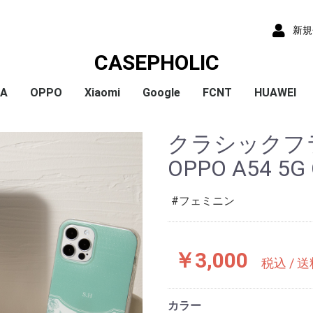
新規
CASEPHOLIC
IA
OPPO
Xiaomi
Google
FCNT
HUAWEI
x
x
x
x
) /
x
o
x
x
Plus
 10 VI
 1 VI
a 1 V
a 10 V
 5 IV
a 5 V
 10 IV
 1 IV
 Ace III
a 10 Ⅲ
a 5 Ⅲ
a 1 Ⅲ
a Ace Ⅱ
 10 II
 5 II
 1 II
a 5
a 8
a 1
a ACE
a XZ3
a XZ2
a XZ2 Compact
a XZ2 Premium
a XZ1
a XZ1 Compact
a XZ / XZs
a XZ Premium
a X Compact
a X
a Z5
a Z5 Compact
a Z5 Premium
A79
Reno9A
Reno7A
A55s
Reno5A
A54
A73
Reno3A
A5 2020
Reno A
Mi 11 Lite 5G
Redmi Note 11
Redmi Note 9S
Redmi 9T
Mi Note 10
Mi Note 10 Lite
Pixel 10a
Pixel 10/10 Pro
Pixel 9a
Pixel 9 ProXL
Pixel 9/9 Pro
Pixel 8
Pixel 8 Pro
Pixel 7a
Pixel 8a
Pixel 7 Pro
Pixel 7
Pixel 6a
Pixel 5
Pixel 4a
Pixel 5a
Pixel 4
Pixel 4a 5G
Pixel 3a
Pixel 3
arrows We2 Plus
arrows We2
arrows We
arrows N
arrows NX9
らくらくスマートフ
らくらくスマートフ
HUAWEI P30
HUAWEI P2
HUAWEI P20
HUAWEI nov
クラシックフ
ormance
ン4
ン3
OPPO A54 5G
フェミニン
￥3,000
税込 / 
カラー