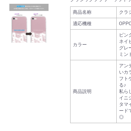
商品名称
クラ
適応機種
OPPO
ピン
ネイ
カラー
グレ
ミン
アン
いカ
フト
る♪
商品説明
私ら
イニ
タマ
ード
◎