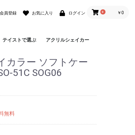
0
￥0
会員登録
お気に入り
ログイン
テイストで選ぶ
アクリルシェイカー
ォ
ォ
 lite
0 Pro
 lite
a lite 2
フェミニン
カジュアル
モード
ユニセックス
ダウンジャケット風
Grace フローラルバイ
Grace リラックスフロ
チェーンハンドストラ
ガーリーパターン ミ
ウェーブフレーム カ
クラシックフラワー
リボンデザイン グリ
メルティーフラワープ
招待状モチーフ カス
フラワーカード カス
ラッピングモチーフ
レース柄 カスタムケ
ワックスペーパーモチ
カフェコラージュ カ
フラワーコラージュ
テディベア柄 カード
エレガントローズ カ
デイジー柄 クロスボ
キスマーク カスタム
抽象ペイント ソフト
ココプルーブ クロス
ミュージックプレーヤ
オーダーシート風コラ
ブレスレットリングケ
蓄光ネオン カスタム
ブレスレットリング
大人女子のライフスタ
デイリーフォト カス
ラメ クロスボディケ
アテンションラベル
クリア クロスボディ
チケットミックス柄
ランヤード クロスボ
ミラー クロスボディ
クリア クロスボディ
フローラルバイカラー
グラデーション カス
ウェーブフレームケー
ねこみみ ハイブリッ
ラインアート スマホ
チェック柄カフェラベ
レオパード柄 マット
大理石パネルプリント
グリッター カスタム
ボーダーチェリー柄
クリアドット カスタ
ブレスレットリング
ジグザクボーダー柄
エキゾチックアニマル
耐衝撃 クリアケース
ラウンド ピロー カス
大理石調 ミラー クロ
イニシャルレザーチャ
レザーベルト カスタ
手帳型 クロスボディ
カードウォレット ク
カードホルダー クロ
シリコンベルト カス
大理石調 クロスボデ
クリアベルト カスタ
ラインアートコラージ
ヒョウ柄パネルプリン
セパレートフラワー
ショップカードアレン
映画チケットモチーフ
フライトチケットモチ
アウトドア カスタム
フィルムフレーム カ
ポエムウッド カスタ
グリッチフォント ス
出荷ラベルモチーフ
モノグラム ガラスケ
シリコン クロスボデ
シリコン カスタムケ
英詩ロゴ ソフトケー
ポエム カスタムケー
かわいい生き物の威嚇
刺繍風プリント マッ
レトロモノグラム ソ
世界名所 ソフトケー
出荷ラベルモチーフ
iPho
Pixel
Xperi
AQU
Gala
OPP
京セ
ARR
イカラー ソフトケー
スマホケース
カラー
ーラル
ップ
ラー クロスボディケ
スタムケース
ソフトケース
ーティングカード風
リント カスタムケー
タムケース
タムケース
カスタムケース
ース
ーフ花柄 カスタムケ
スタムケース
カスタムケース
ポケット
スタムケース
ディケース
ケース
ケース
ボディケース
ー風フレーム クロス
ージュ ソフトケース
ース カスタムケース
ケース
オーロラ カスタムケ
イル風コラージュ カ
タムケース
ース
カスタムケース
ケース
クロスボディケース
ディケース
ケース
ケース
ソフトケース
タムケース
ス
ド ケース
グリップ
ル ガラスケース
ケース
カスタムケース
ケース
ソフトケース
ムケース
ストラップホルダー
カスタムケース
ソフトケース
タムケース
スボディケース
ーム
ムケース
ケース
ロスボディケース
スボディケース
タムケース
ィケース
ムケース
ュ カスタムケース
ト カスタムケース
ソフトケース
ジ風 カスタムケース
カスタムケース
ーフ カスタムケース
ケース
スタムケース
ムケース
マホグリップ
カスタムケース
ース
ィケース
ース
ス
ス
ソフトケース
トケース
フトケース
ス
カスタムケース
ース
カスタムケース
ス
ース
ボディケース
ース
スタムケース
 SO-51C SOG06
送料無料