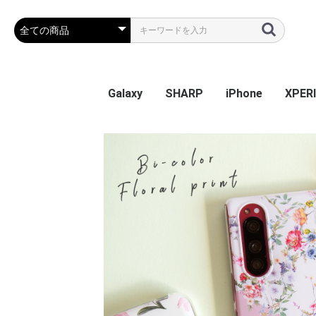
Galaxy
SHARP
iPhone
XPER
Galaxy S26
Galaxy S25 Ultra
Galaxy S25
Galaxy A55 5G
Galaxy S24 Ultra
Galaxy S24
Galaxy S23 FE
Galaxy A54
Galaxy A23
Galaxy S23 Ultra
Galaxy S23
Galaxy A53
Galaxy S22
Galaxy S22 Ultra
Galaxy S22+
Galaxy A22 5G
Galaxy A32
Galaxy A52
Galaxy S21 5G
Galaxy S21+ 5G
Galaxy S21 Ultra 5G
Galaxy A51
Galaxy Note20 Ultra
Galaxy S20 5G
Galaxy S20+ 5G
Galaxy S20 Ultra 5G
Galaxy A7
Galaxy Note 10+
Galaxy S10
Galaxy S10+
Galaxy Note 9
Galaxy S9
Galaxy S9+
Galaxy Note 8
Galaxy S8
Galaxy S8+
Galaxy S7 edge
AQUOS sense9
AQUOS R9
AQUOS wish4
AQUOS sense8
BASIO active2
AQUOS wish3
かんたんスマホ3
かんたんスマホ2/2+
BASIO4
シンプルスマホ6
BASIO active SHG09
AQUOS sense7 plus
AQUOS sense7
AQUOS wish / wish2
AQUOS sense6
AQUOS R6
AQUOS sense4 plus
AQUOS sense4 /
AQUOS R5G
AQUOS sense3
AQUOS sense2
AQUOS R3
AQUOS R2
AQUOS R2 Compact
AQUOS ZERO
シンプルスマホ 5
シンプルスマホ４
iPhone 17e
iPhone Air
iPhone 17ProMa
iphone 17Pro
iphone 17
iPhone 16e
iPhone 16
iPhone 16Plus
iPhone 16Pro
iPhone 16ProMa
iPhone 15
iPhone 15Plus
iPhone 15Pro
iPhone 15ProMa
iPhone 14
iPhone 14Plus
iPhone 14Pro
iPhone 14ProMa
iPhone SE(第3世代
iPhone 13mini
iPhone 13
iPhone 13Pro
iPhone 13ProMa
iPhone 12mini
iPhone 12 / 12Pr
iPhone 12ProMa
iPhone 11
iPhone 11Pro
iPhone 11ProMa
iPhone X / Xs
iPhone XR
iPhone XsMax
iPhone 7Plus / 8
Xperia
Xperia
Xperi
Xperi
Xperia
Xperi
Xperia
Xperia
Xperia
Xperi
Xperi
Xperi
Xperi
Xperia
Xperia
Xperia
Xperi
Xperi
Xperi
Xperi
Xperi
Xperi
Xperi
Xperi
Xperi
Xperi
Xperi
Xperi
Xperi
Xperi
Xperi
Xperi
Xperi
sense5G / sense4 lite
(第2世代) / 8 / 7
Perf