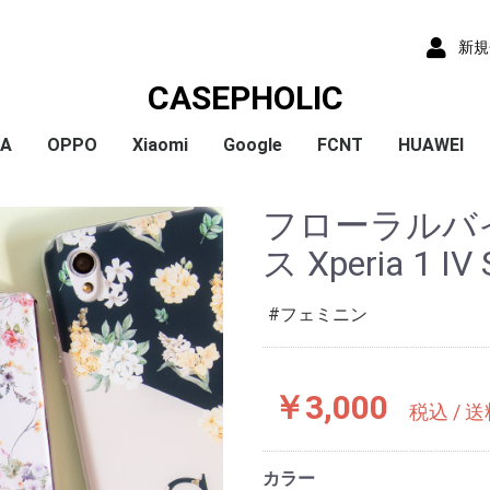
新規
CASEPHOLIC
IA
OPPO
Xiaomi
Google
FCNT
HUAWEI
x
x
x
x
) /
x
o
x
x
Plus
 10 VI
 1 VI
a 1 V
a 10 V
 5 IV
a 5 V
 10 IV
 1 IV
 Ace III
a 10 Ⅲ
a 5 Ⅲ
a 1 Ⅲ
a Ace Ⅱ
 10 II
 5 II
 1 II
a 5
a 8
a 1
a ACE
a XZ3
a XZ2
a XZ2 Compact
a XZ2 Premium
a XZ1
a XZ1 Compact
a XZ / XZs
a XZ Premium
a X Compact
a X
a Z5
a Z5 Compact
a Z5 Premium
A79
Reno9A
Reno7A
A55s
Reno5A
A54
A73
Reno3A
A5 2020
Reno A
Mi 11 Lite 5G
Redmi Note 11
Redmi Note 9S
Redmi 9T
Mi Note 10
Mi Note 10 Lite
Pixel 10a
Pixel 10/10 Pro
Pixel 9a
Pixel 9 ProXL
Pixel 9/9 Pro
Pixel 8
Pixel 8 Pro
Pixel 7a
Pixel 8a
Pixel 7 Pro
Pixel 7
Pixel 6a
Pixel 5
Pixel 4a
Pixel 5a
Pixel 4
Pixel 4a 5G
Pixel 3a
Pixel 3
arrows We2 Plus
arrows We2
arrows We
arrows N
arrows NX9
らくらくスマートフ
らくらくスマートフ
HUAWEI P30
HUAWEI P2
HUAWEI P20
HUAWEI nov
フローラルバ
ormance
ン4
ン3
ス Xperia 1 IV
フェミニン
￥3,000
税込 / 
カラー