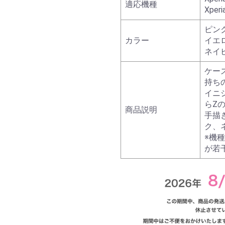
適応機種
Xperi
ピン
カラー
イエ
ネイ
ケー
持ち
イニ
らZ
商品説明
手描
ク、
※機
が若