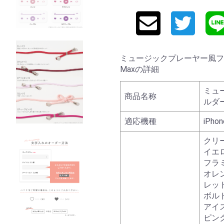
ミュージックプレーヤー風フレーム
Maxの詳細
ミュ
商品名称
ルダ
適応機種
iPhon
クリ
イエ
フラ
オレ
レッ
ボル
アイ
ピン