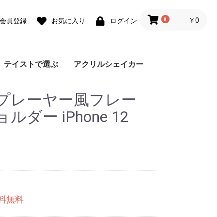
0
￥0
会員登録
お気に入り
ログイン
テイストで選ぶ
アクリルシェイカー
ォ
ォ
 lite
0 Pro
 lite
a lite 2
フェミニン
カジュアル
モード
ユニセックス
ダウンジャケット風
Grace フローラルバイ
Grace リラックスフロ
チェーンハンドストラ
ガーリーパターン ミ
ウェーブフレーム カ
クラシックフラワー
リボンデザイン グリ
メルティーフラワープ
招待状モチーフ カス
フラワーカード カス
ラッピングモチーフ
レース柄 カスタムケ
ワックスペーパーモチ
カフェコラージュ カ
フラワーコラージュ
テディベア柄 カード
エレガントローズ カ
デイジー柄 クロスボ
キスマーク カスタム
抽象ペイント ソフト
ココプルーブ クロス
ミュージックプレーヤ
オーダーシート風コラ
ブレスレットリングケ
蓄光ネオン カスタム
ブレスレットリング
大人女子のライフスタ
デイリーフォト カス
ラメ クロスボディケ
アテンションラベル
クリア クロスボディ
チケットミックス柄
ランヤード クロスボ
ミラー クロスボディ
クリア クロスボディ
フローラルバイカラー
グラデーション カス
ウェーブフレームケー
ねこみみ ハイブリッ
ラインアート スマホ
チェック柄カフェラベ
レオパード柄 マット
大理石パネルプリント
グリッター カスタム
ボーダーチェリー柄
クリアドット カスタ
ブレスレットリング
ジグザクボーダー柄
エキゾチックアニマル
耐衝撃 クリアケース
ラウンド ピロー カス
大理石調 ミラー クロ
イニシャルレザーチャ
レザーベルト カスタ
手帳型 クロスボディ
カードウォレット ク
カードホルダー クロ
シリコンベルト カス
大理石調 クロスボデ
クリアベルト カスタ
ラインアートコラージ
ヒョウ柄パネルプリン
セパレートフラワー
ショップカードアレン
映画チケットモチーフ
フライトチケットモチ
アウトドア カスタム
フィルムフレーム カ
ポエムウッド カスタ
グリッチフォント ス
出荷ラベルモチーフ
モノグラム ガラスケ
シリコン クロスボデ
シリコン カスタムケ
英詩ロゴ ソフトケー
ポエム カスタムケー
かわいい生き物の威嚇
刺繍風プリント マッ
レトロモノグラム ソ
世界名所 ソフトケー
出荷ラベルモチーフ
iPho
Pixel
Xperi
AQU
Gala
OPP
京セ
ARR
プレーヤー風フレー
スマホケース
カラー
ーラル
ップ
ラー クロスボディケ
スタムケース
ソフトケース
ーティングカード風
リント カスタムケー
タムケース
タムケース
カスタムケース
ース
ーフ花柄 カスタムケ
スタムケース
カスタムケース
ポケット
スタムケース
ディケース
ケース
ケース
ボディケース
ー風フレーム クロス
ージュ ソフトケース
ース カスタムケース
ケース
オーロラ カスタムケ
イル風コラージュ カ
タムケース
ース
カスタムケース
ケース
クロスボディケース
ディケース
ケース
ケース
ソフトケース
タムケース
ス
ド ケース
グリップ
ル ガラスケース
ケース
カスタムケース
ケース
ソフトケース
ムケース
ストラップホルダー
カスタムケース
ソフトケース
タムケース
スボディケース
ーム
ムケース
ケース
ロスボディケース
スボディケース
タムケース
ィケース
ムケース
ュ カスタムケース
ト カスタムケース
ソフトケース
ジ風 カスタムケース
カスタムケース
ーフ カスタムケース
ケース
スタムケース
ムケース
マホグリップ
カスタムケース
ース
ィケース
ース
ス
ス
ソフトケース
トケース
フトケース
ス
カスタムケース
ース
カスタムケース
ス
ース
ボディケース
ース
スタムケース
ダー iPhone 12
送料無料