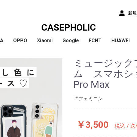
新規
CASEPHOLIC
IA
OPPO
Xiaomi
Google
FCNT
HUAWEI
x
x
x
x
) /
x
o
x
x
Plus
 10 VI
 1 VI
a 1 V
a 10 V
 5 IV
a 5 V
 10 IV
 1 IV
 Ace III
a 10 Ⅲ
a 5 Ⅲ
a 1 Ⅲ
a Ace Ⅱ
 10 II
 5 II
 1 II
a 5
a 8
a 1
a ACE
a XZ3
a XZ2
a XZ2 Compact
a XZ2 Premium
a XZ1
a XZ1 Compact
a XZ / XZs
a XZ Premium
a X Compact
a X
a Z5
a Z5 Compact
a Z5 Premium
A79
Reno9A
Reno7A
A55s
Reno5A
A54
A73
Reno3A
A5 2020
Reno A
Mi 11 Lite 5G
Redmi Note 11
Redmi Note 9S
Redmi 9T
Mi Note 10
Mi Note 10 Lite
Pixel 10a
Pixel 10/10 Pro
Pixel 9a
Pixel 9 ProXL
Pixel 9/9 Pro
Pixel 8
Pixel 8 Pro
Pixel 7a
Pixel 8a
Pixel 7 Pro
Pixel 7
Pixel 6a
Pixel 5
Pixel 4a
Pixel 5a
Pixel 4
Pixel 4a 5G
Pixel 3a
Pixel 3
arrows We2 Plus
arrows We2
arrows We
arrows N
arrows NX9
らくらくスマートフ
らくらくスマートフ
HUAWEI P30
HUAWEI P2
HUAWEI P20
HUAWEI nov
ミュージック
ormance
ン4
ン3
ム スマホショル
Pro Max
フェミニン
￥3,500
税込 / 