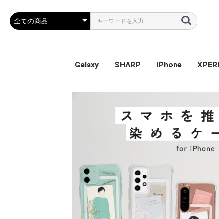
Galaxy
SHARP
iPhone
XPER
Galaxy S26
Galaxy S25 Ultra
Galaxy S25
Galaxy A55 5G
Galaxy S24 Ultra
Galaxy S24
Galaxy S23 FE
Galaxy A54
Galaxy A23
Galaxy S23 Ultra
Galaxy S23
Galaxy A53
Galaxy S22
Galaxy S22 Ultra
Galaxy S22+
Galaxy A22 5G
Galaxy A32
Galaxy A52
Galaxy S21 5G
Galaxy S21+ 5G
Galaxy S21 Ultra 5G
Galaxy A51
Galaxy Note20 Ultra
Galaxy S20 5G
Galaxy S20+ 5G
Galaxy S20 Ultra 5G
Galaxy A7
Galaxy Note 10+
Galaxy S10
Galaxy S10+
Galaxy Note 9
Galaxy S9
Galaxy S9+
Galaxy Note 8
Galaxy S8
Galaxy S8+
Galaxy S7 edge
AQUOS sense9
AQUOS R9
AQUOS wish4
AQUOS sense8
BASIO active2
AQUOS wish3
かんたんスマホ3
かんたんスマホ2/2+
BASIO4
シンプルスマホ6
BASIO active SHG09
AQUOS sense7 plus
AQUOS sense7
AQUOS wish / wish2
AQUOS sense6
AQUOS R6
AQUOS sense4 plus
AQUOS sense4 /
AQUOS R5G
AQUOS sense3
AQUOS sense2
AQUOS R3
AQUOS R2
AQUOS R2 Compact
AQUOS ZERO
シンプルスマホ 5
シンプルスマホ４
iPhone 17e
iPhone Air
iPhone 17ProMa
iphone 17Pro
iphone 17
iPhone 16e
iPhone 16
iPhone 16Plus
iPhone 16Pro
iPhone 16ProMa
iPhone 15
iPhone 15Plus
iPhone 15Pro
iPhone 15ProMa
iPhone 14
iPhone 14Plus
iPhone 14Pro
iPhone 14ProMa
iPhone SE(第3世代
iPhone 13mini
iPhone 13
iPhone 13Pro
iPhone 13ProMa
iPhone 12mini
iPhone 12 / 12Pr
iPhone 12ProMa
iPhone 11
iPhone 11Pro
iPhone 11ProMa
iPhone X / Xs
iPhone XR
iPhone XsMax
iPhone 7Plus / 8
Xperia
Xperia
Xperi
Xperi
Xperia
Xperi
Xperia
Xperia
Xperia
Xperi
Xperi
Xperi
Xperi
Xperia
Xperia
Xperia
Xperi
Xperi
Xperi
Xperi
Xperi
Xperi
Xperi
Xperi
Xperi
Xperi
Xperi
Xperi
Xperi
Xperi
Xperi
Xperi
Xperi
sense5G / sense4 lite
(第2世代) / 8 / 7
Perf