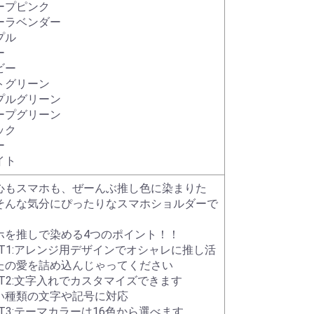
ープピンク
ーラベンダー
プル
ー
ビー
トグリーン
プルグリーン
ープグリーン
ック
ー
イト
心もスマホも、ぜーんぶ推し色に染まりた
そんな気分にぴったりなスマホショルダーで
ホを推しで染める4つのポイント！！
INT1:アレンジ用デザインでオシャレに推し活
たの愛を詰め込んじゃってください
INT2:文字入れでカスタマイズできます
い種類の文字や記号に対応
NT3:テーマカラーは16色から選べます