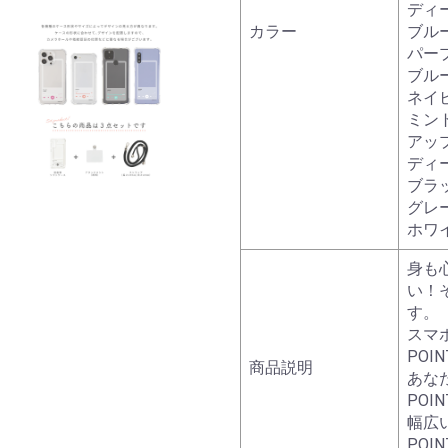
ディ
カラー
ブル
パー
ブル
ネイ
ミン
アッ
ディ
ブラ
グレ
ホワ
身も
い！
す。
スマ
PO
商品説明
あな
PO
幅広
POI