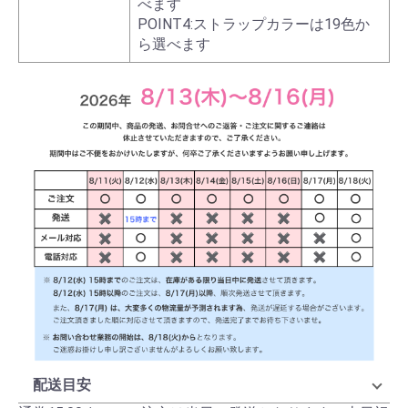
べます
POINT4:ストラップカラーは19色か
ら選べます
配送目安