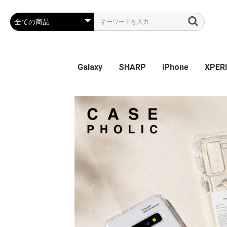
Galaxy
SHARP
iPhone
XPER
Galaxy S26
Galaxy S25 Ultra
Galaxy S25
Galaxy A55 5G
Galaxy S24 Ultra
Galaxy S24
Galaxy S23 FE
Galaxy A54
Galaxy A23
Galaxy S23 Ultra
Galaxy S23
Galaxy A53
Galaxy S22
Galaxy S22 Ultra
Galaxy S22+
Galaxy A22 5G
Galaxy A32
Galaxy A52
Galaxy S21 5G
Galaxy S21+ 5G
Galaxy S21 Ultra 5G
Galaxy A51
Galaxy Note20 Ultra
Galaxy S20 5G
Galaxy S20+ 5G
Galaxy S20 Ultra 5G
Galaxy A7
Galaxy Note 10+
Galaxy S10
Galaxy S10+
Galaxy Note 9
Galaxy S9
Galaxy S9+
Galaxy Note 8
Galaxy S8
Galaxy S8+
Galaxy S7 edge
AQUOS sense9
AQUOS R9
AQUOS wish4
AQUOS sense8
BASIO active2
AQUOS wish3
かんたんスマホ3
かんたんスマホ2/2+
BASIO4
シンプルスマホ6
BASIO active SHG09
AQUOS sense7 plus
AQUOS sense7
AQUOS wish / wish2
AQUOS sense6
AQUOS R6
AQUOS sense4 plus
AQUOS sense4 /
AQUOS R5G
AQUOS sense3
AQUOS sense2
AQUOS R3
AQUOS R2
AQUOS R2 Compact
AQUOS ZERO
シンプルスマホ 5
シンプルスマホ４
iPhone 17e
iPhone Air
iPhone 17ProMa
iphone 17Pro
iphone 17
iPhone 16e
iPhone 16
iPhone 16Plus
iPhone 16Pro
iPhone 16ProMa
iPhone 15
iPhone 15Plus
iPhone 15Pro
iPhone 15ProMa
iPhone 14
iPhone 14Plus
iPhone 14Pro
iPhone 14ProMa
iPhone SE(第3世代
iPhone 13mini
iPhone 13
iPhone 13Pro
iPhone 13ProMa
iPhone 12mini
iPhone 12 / 12Pr
iPhone 12ProMa
iPhone 11
iPhone 11Pro
iPhone 11ProMa
iPhone X / Xs
iPhone XR
iPhone XsMax
iPhone 7Plus / 8
Xperia
Xperia
Xperi
Xperi
Xperia
Xperi
Xperia
Xperia
Xperia
Xperi
Xperi
Xperi
Xperi
Xperia
Xperia
Xperia
Xperi
Xperi
Xperi
Xperi
Xperi
Xperi
Xperi
Xperi
Xperi
Xperi
Xperi
Xperi
Xperi
Xperi
Xperi
Xperi
Xperi
sense5G / sense4 lite
(第2世代) / 8 / 7
Perf