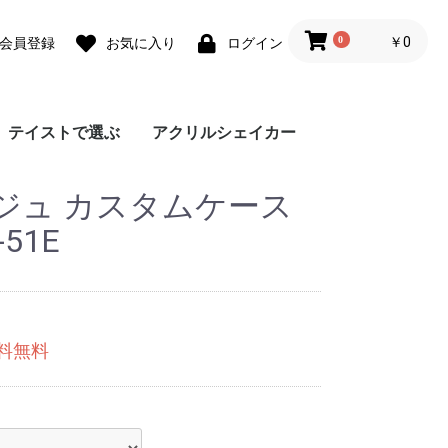
0
￥0
会員登録
お気に入り
ログイン
テイストで選ぶ
アクリルシェイカー
ォ
ォ
 lite
0 Pro
 lite
a lite 2
フェミニン
カジュアル
モード
ユニセックス
ダウンジャケット風
Grace フローラルバイ
Grace リラックスフロ
チェーンハンドストラ
ガーリーパターン ミ
ウェーブフレーム カ
クラシックフラワー
リボンデザイン グリ
メルティーフラワープ
招待状モチーフ カス
フラワーカード カス
ラッピングモチーフ
レース柄 カスタムケ
ワックスペーパーモチ
カフェコラージュ カ
フラワーコラージュ
テディベア柄 カード
エレガントローズ カ
デイジー柄 クロスボ
キスマーク カスタム
抽象ペイント ソフト
ココプルーブ クロス
ミュージックプレーヤ
オーダーシート風コラ
ブレスレットリングケ
蓄光ネオン カスタム
ブレスレットリング
大人女子のライフスタ
デイリーフォト カス
ラメ クロスボディケ
アテンションラベル
クリア クロスボディ
チケットミックス柄
ランヤード クロスボ
ミラー クロスボディ
クリア クロスボディ
フローラルバイカラー
グラデーション カス
ウェーブフレームケー
ねこみみ ハイブリッ
ラインアート スマホ
チェック柄カフェラベ
レオパード柄 マット
大理石パネルプリント
グリッター カスタム
ボーダーチェリー柄
クリアドット カスタ
ブレスレットリング
ジグザクボーダー柄
エキゾチックアニマル
耐衝撃 クリアケース
ラウンド ピロー カス
大理石調 ミラー クロ
イニシャルレザーチャ
レザーベルト カスタ
手帳型 クロスボディ
カードウォレット ク
カードホルダー クロ
シリコンベルト カス
大理石調 クロスボデ
クリアベルト カスタ
ラインアートコラージ
ヒョウ柄パネルプリン
セパレートフラワー
ショップカードアレン
映画チケットモチーフ
フライトチケットモチ
アウトドア カスタム
フィルムフレーム カ
ポエムウッド カスタ
グリッチフォント ス
出荷ラベルモチーフ
モノグラム ガラスケ
シリコン クロスボデ
シリコン カスタムケ
英詩ロゴ ソフトケー
ポエム カスタムケー
かわいい生き物の威嚇
刺繍風プリント マッ
レトロモノグラム ソ
世界名所 ソフトケー
出荷ラベルモチーフ
iPho
Pixel
Xperi
AQU
Gala
OPP
京セ
ARR
ジュ カスタムケース
スマホケース
カラー
ーラル
ップ
ラー クロスボディケ
スタムケース
ソフトケース
ーティングカード風
リント カスタムケー
タムケース
タムケース
カスタムケース
ース
ーフ花柄 カスタムケ
スタムケース
カスタムケース
ポケット
スタムケース
ディケース
ケース
ケース
ボディケース
ー風フレーム クロス
ージュ ソフトケース
ース カスタムケース
ケース
オーロラ カスタムケ
イル風コラージュ カ
タムケース
ース
カスタムケース
ケース
クロスボディケース
ディケース
ケース
ケース
ソフトケース
タムケース
ス
ド ケース
グリップ
ル ガラスケース
ケース
カスタムケース
ケース
ソフトケース
ムケース
ストラップホルダー
カスタムケース
ソフトケース
タムケース
スボディケース
ーム
ムケース
ケース
ロスボディケース
スボディケース
タムケース
ィケース
ムケース
ュ カスタムケース
ト カスタムケース
ソフトケース
ジ風 カスタムケース
カスタムケース
ーフ カスタムケース
ケース
スタムケース
ムケース
マホグリップ
カスタムケース
ース
ィケース
ース
ス
ス
ソフトケース
トケース
フトケース
ス
カスタムケース
ース
カスタムケース
ス
ース
ボディケース
ース
スタムケース
-51E
送料無料