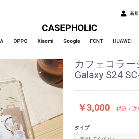
新規
CASEPHOLIC
IA
OPPO
Xiaomi
Google
FCNT
HUAWEI
x
x
x
x
) /
x
o
x
x
Plus
 10 VI
 1 VI
a 1 V
a 10 V
 5 IV
a 5 V
 10 IV
 1 IV
 Ace III
a 10 Ⅲ
a 5 Ⅲ
a 1 Ⅲ
a Ace Ⅱ
 10 II
 5 II
 1 II
a 5
a 8
a 1
a ACE
a XZ3
a XZ2
a XZ2 Compact
a XZ2 Premium
a XZ1
a XZ1 Compact
a XZ / XZs
a XZ Premium
a X Compact
a X
a Z5
a Z5 Compact
a Z5 Premium
A79
Reno9A
Reno7A
A55s
Reno5A
A54
A73
Reno3A
A5 2020
Reno A
Mi 11 Lite 5G
Redmi Note 11
Redmi Note 9S
Redmi 9T
Mi Note 10
Mi Note 10 Lite
Pixel 10a
Pixel 10/10 Pro
Pixel 9a
Pixel 9 ProXL
Pixel 9/9 Pro
Pixel 8
Pixel 8 Pro
Pixel 7a
Pixel 8a
Pixel 7 Pro
Pixel 7
Pixel 6a
Pixel 5
Pixel 4a
Pixel 5a
Pixel 4
Pixel 4a 5G
Pixel 3a
Pixel 3
arrows We2 Plus
arrows We2
arrows We
arrows N
arrows NX9
らくらくスマートフ
らくらくスマートフ
HUAWEI P30
HUAWEI P2
HUAWEI P20
HUAWEI nov
カフェコラー
ormance
ン4
ン3
Galaxy S24 SC
￥3,000
税込 / 
タイプ