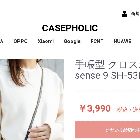
新規
CASEPHOLIC
IA
OPPO
Xiaomi
Google
FCNT
HUAWEI
x
x
x
x
) /
x
o
x
x
Plus
 10 VI
 1 VI
a 1 V
a 10 V
 5 IV
a 5 V
 10 IV
 1 IV
 Ace III
a 10 Ⅲ
a 5 Ⅲ
a 1 Ⅲ
a Ace Ⅱ
 10 II
 5 II
 1 II
a 5
a 8
a 1
a ACE
a XZ3
a XZ2
a XZ2 Compact
a XZ2 Premium
a XZ1
a XZ1 Compact
a XZ / XZs
a XZ Premium
a X Compact
a X
a Z5
a Z5 Compact
a Z5 Premium
A79
Reno9A
Reno7A
A55s
Reno5A
A54
A73
Reno3A
A5 2020
Reno A
Mi 11 Lite 5G
Redmi Note 11
Redmi Note 9S
Redmi 9T
Mi Note 10
Mi Note 10 Lite
Pixel 10a
Pixel 10/10 Pro
Pixel 9a
Pixel 9 ProXL
Pixel 9/9 Pro
Pixel 8
Pixel 8 Pro
Pixel 7a
Pixel 8a
Pixel 7 Pro
Pixel 7
Pixel 6a
Pixel 5
Pixel 4a
Pixel 5a
Pixel 4
Pixel 4a 5G
Pixel 3a
Pixel 3
arrows We2 Plus
arrows We2
arrows We
arrows N
arrows NX9
らくらくスマートフ
らくらくスマートフ
HUAWEI P30
HUAWEI P2
HUAWEI P20
HUAWEI nov
手帳型 クロス
ormance
ン4
ン3
sense 9 SH-5
￥3,990
税込 / 
ただいま品切れ