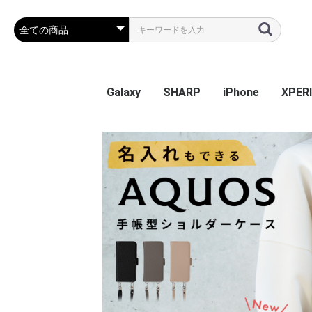
Galaxy
SHARP
iPhone
XPER
Galaxy S26
Galaxy S25 Ultra
Galaxy S25
Galaxy A55 5G
Galaxy S24 Ultra
Galaxy S24
Galaxy S23 FE
Galaxy A54
Galaxy A23
Galaxy S23 Ultra
Galaxy S23
Galaxy A53
Galaxy S22
Galaxy S22 Ultra
Galaxy S22+
Galaxy A22 5G
Galaxy A32
Galaxy A52
Galaxy S21 5G
Galaxy S21+ 5G
Galaxy S21 Ultra 5G
Galaxy A51
Galaxy Note20 Ultra
Galaxy S20 5G
Galaxy S20+ 5G
Galaxy S20 Ultra 5G
Galaxy A7
Galaxy Note 10+
Galaxy S10
Galaxy S10+
Galaxy Note 9
Galaxy S9
Galaxy S9+
Galaxy Note 8
Galaxy S8
Galaxy S8+
Galaxy S7 edge
AQUOS sense9
AQUOS R9
AQUOS wish4
AQUOS sense8
BASIO active2
AQUOS wish3
かんたんスマホ3
かんたんスマホ2/2+
BASIO4
シンプルスマホ6
BASIO active SHG09
AQUOS sense7 plus
AQUOS sense7
AQUOS wish / wish2
AQUOS sense6
AQUOS R6
AQUOS sense4 plus
AQUOS sense4 /
AQUOS R5G
AQUOS sense3
AQUOS sense2
AQUOS R3
AQUOS R2
AQUOS R2 Compact
AQUOS ZERO
シンプルスマホ 5
シンプルスマホ４
iPhone 17e
iPhone Air
iPhone 17ProMa
iphone 17Pro
iphone 17
iPhone 16e
iPhone 16
iPhone 16Plus
iPhone 16Pro
iPhone 16ProMa
iPhone 15
iPhone 15Plus
iPhone 15Pro
iPhone 15ProMa
iPhone 14
iPhone 14Plus
iPhone 14Pro
iPhone 14ProMa
iPhone SE(第3世代
iPhone 13mini
iPhone 13
iPhone 13Pro
iPhone 13ProMa
iPhone 12mini
iPhone 12 / 12Pr
iPhone 12ProMa
iPhone 11
iPhone 11Pro
iPhone 11ProMa
iPhone X / Xs
iPhone XR
iPhone XsMax
iPhone 7Plus / 8
Xperia
Xperia
Xperi
Xperi
Xperia
Xperi
Xperia
Xperia
Xperia
Xperi
Xperi
Xperi
Xperi
Xperia
Xperia
Xperia
Xperi
Xperi
Xperi
Xperi
Xperi
Xperi
Xperi
Xperi
Xperi
Xperi
Xperi
Xperi
Xperi
Xperi
Xperi
Xperi
Xperi
sense5G / sense4 lite
(第2世代) / 8 / 7
Perf