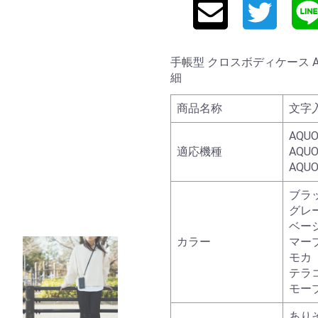
手帳型 クロスボディケース AQUOS
細
商品名称
文字
AQUO
適応機種
AQUO
AQUO
ブラ
グレ
ベー
カラー
マー
モカ
テラ
モー
あり