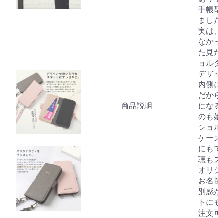
手帳
ました
実は
なか
た見
ョル
デザ
内側
だか
商品説明
にな
のも
ショ
ケー
にも
聴も
オリ
お名
別感
トに
注文