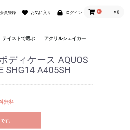
0
￥0
会員登録
お気に入り
ログイン
テイストで選ぶ
アクリルシェイカー
ォ
ォ
 lite
0 Pro
 lite
a lite 2
フェミニン
カジュアル
モード
ユニセックス
ダウンジャケット風
Grace フローラルバイ
Grace リラックスフロ
チェーンハンドストラ
ガーリーパターン ミ
ウェーブフレーム カ
クラシックフラワー
リボンデザイン グリ
メルティーフラワープ
招待状モチーフ カス
フラワーカード カス
ラッピングモチーフ
レース柄 カスタムケ
ワックスペーパーモチ
カフェコラージュ カ
フラワーコラージュ
テディベア柄 カード
エレガントローズ カ
デイジー柄 クロスボ
キスマーク カスタム
抽象ペイント ソフト
ココプルーブ クロス
ミュージックプレーヤ
オーダーシート風コラ
ブレスレットリングケ
蓄光ネオン カスタム
ブレスレットリング
大人女子のライフスタ
デイリーフォト カス
ラメ クロスボディケ
アテンションラベル
クリア クロスボディ
チケットミックス柄
ランヤード クロスボ
ミラー クロスボディ
クリア クロスボディ
フローラルバイカラー
グラデーション カス
ウェーブフレームケー
ねこみみ ハイブリッ
ラインアート スマホ
チェック柄カフェラベ
レオパード柄 マット
大理石パネルプリント
グリッター カスタム
ボーダーチェリー柄
クリアドット カスタ
ブレスレットリング
ジグザクボーダー柄
エキゾチックアニマル
耐衝撃 クリアケース
ラウンド ピロー カス
大理石調 ミラー クロ
イニシャルレザーチャ
レザーベルト カスタ
手帳型 クロスボディ
カードウォレット ク
カードホルダー クロ
シリコンベルト カス
大理石調 クロスボデ
クリアベルト カスタ
ラインアートコラージ
ヒョウ柄パネルプリン
セパレートフラワー
ショップカードアレン
映画チケットモチーフ
フライトチケットモチ
アウトドア カスタム
フィルムフレーム カ
ポエムウッド カスタ
グリッチフォント ス
出荷ラベルモチーフ
モノグラム ガラスケ
シリコン クロスボデ
シリコン カスタムケ
英詩ロゴ ソフトケー
ポエム カスタムケー
かわいい生き物の威嚇
刺繍風プリント マッ
レトロモノグラム ソ
世界名所 ソフトケー
出荷ラベルモチーフ
iPho
Pixel
Xperi
AQU
Gala
OPP
京セ
ARR
ボディケース AQUOS
スマホケース
カラー
ーラル
ップ
ラー クロスボディケ
スタムケース
ソフトケース
ーティングカード風
リント カスタムケー
タムケース
タムケース
カスタムケース
ース
ーフ花柄 カスタムケ
スタムケース
カスタムケース
ポケット
スタムケース
ディケース
ケース
ケース
ボディケース
ー風フレーム クロス
ージュ ソフトケース
ース カスタムケース
ケース
オーロラ カスタムケ
イル風コラージュ カ
タムケース
ース
カスタムケース
ケース
クロスボディケース
ディケース
ケース
ケース
ソフトケース
タムケース
ス
ド ケース
グリップ
ル ガラスケース
ケース
カスタムケース
ケース
ソフトケース
ムケース
ストラップホルダー
カスタムケース
ソフトケース
タムケース
スボディケース
ーム
ムケース
ケース
ロスボディケース
スボディケース
タムケース
ィケース
ムケース
ュ カスタムケース
ト カスタムケース
ソフトケース
ジ風 カスタムケース
カスタムケース
ーフ カスタムケース
ケース
スタムケース
ムケース
マホグリップ
カスタムケース
ース
ィケース
ース
ス
ス
ソフトケース
トケース
フトケース
ス
カスタムケース
ース
カスタムケース
ス
ース
ボディケース
ース
スタムケース
3E SHG14 A405SH
送料無料
中です。