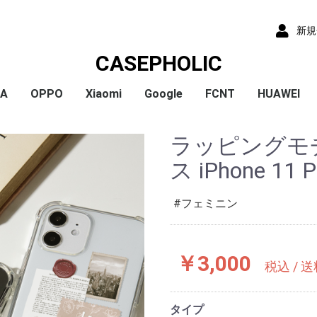
新規
CASEPHOLIC
IA
OPPO
Xiaomi
Google
FCNT
HUAWEI
x
x
x
x
) /
x
o
x
x
Plus
 10 VI
 1 VI
a 1 V
a 10 V
 5 IV
a 5 V
 10 IV
 1 IV
 Ace III
a 10 Ⅲ
a 5 Ⅲ
a 1 Ⅲ
a Ace Ⅱ
 10 II
 5 II
 1 II
a 5
a 8
a 1
a ACE
a XZ3
a XZ2
a XZ2 Compact
a XZ2 Premium
a XZ1
a XZ1 Compact
a XZ / XZs
a XZ Premium
a X Compact
a X
a Z5
a Z5 Compact
a Z5 Premium
A79
Reno9A
Reno7A
A55s
Reno5A
A54
A73
Reno3A
A5 2020
Reno A
Mi 11 Lite 5G
Redmi Note 11
Redmi Note 9S
Redmi 9T
Mi Note 10
Mi Note 10 Lite
Pixel 10a
Pixel 10/10 Pro
Pixel 9a
Pixel 9 ProXL
Pixel 9/9 Pro
Pixel 8
Pixel 8 Pro
Pixel 7a
Pixel 8a
Pixel 7 Pro
Pixel 7
Pixel 6a
Pixel 5
Pixel 4a
Pixel 5a
Pixel 4
Pixel 4a 5G
Pixel 3a
Pixel 3
arrows We2 Plus
arrows We2
arrows We
arrows N
arrows NX9
らくらくスマートフ
らくらくスマートフ
HUAWEI P30
HUAWEI P2
HUAWEI P20
HUAWEI nov
ラッピングモ
ormance
ン4
ン3
ス iPhone 11 P
フェミニン
￥3,000
税込 / 
タイプ