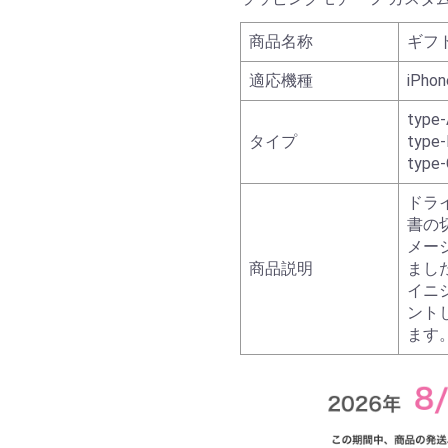
商品名称
ギフ
適応機種
iPhon
type-
タイプ
type-
type-
ドラ
書の
メー
商品説明
まし
イニ
ント
ます