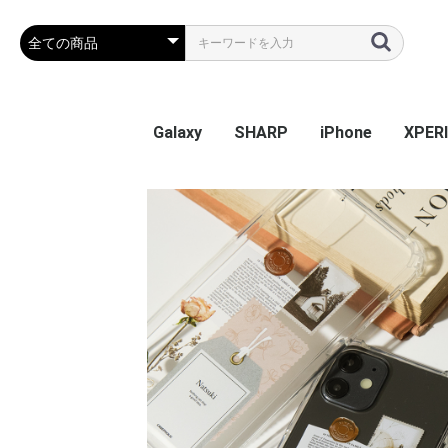
Galaxy
SHARP
iPhone
XPER
Galaxy S26
Galaxy S25 Ultra
Galaxy S25
Galaxy A55 5G
Galaxy S24 Ultra
Galaxy S24
Galaxy S23 FE
Galaxy A54
Galaxy A23
Galaxy S23 Ultra
Galaxy S23
Galaxy A53
Galaxy S22
Galaxy S22 Ultra
Galaxy S22+
Galaxy A22 5G
Galaxy A32
Galaxy A52
Galaxy S21 5G
Galaxy S21+ 5G
Galaxy S21 Ultra 5G
Galaxy A51
Galaxy Note20 Ultra
Galaxy S20 5G
Galaxy S20+ 5G
Galaxy S20 Ultra 5G
Galaxy A7
Galaxy Note 10+
Galaxy S10
Galaxy S10+
Galaxy Note 9
Galaxy S9
Galaxy S9+
Galaxy Note 8
Galaxy S8
Galaxy S8+
Galaxy S7 edge
AQUOS sense9
AQUOS R9
AQUOS wish4
AQUOS sense8
BASIO active2
AQUOS wish3
かんたんスマホ3
かんたんスマホ2/2+
BASIO4
シンプルスマホ6
BASIO active SHG09
AQUOS sense7 plus
AQUOS sense7
AQUOS wish / wish2
AQUOS sense6
AQUOS R6
AQUOS sense4 plus
AQUOS sense4 /
AQUOS R5G
AQUOS sense3
AQUOS sense2
AQUOS R3
AQUOS R2
AQUOS R2 Compact
AQUOS ZERO
シンプルスマホ 5
シンプルスマホ４
iPhone 17e
iPhone Air
iPhone 17ProMa
iphone 17Pro
iphone 17
iPhone 16e
iPhone 16
iPhone 16Plus
iPhone 16Pro
iPhone 16ProMa
iPhone 15
iPhone 15Plus
iPhone 15Pro
iPhone 15ProMa
iPhone 14
iPhone 14Plus
iPhone 14Pro
iPhone 14ProMa
iPhone SE(第3世代
iPhone 13mini
iPhone 13
iPhone 13Pro
iPhone 13ProMa
iPhone 12mini
iPhone 12 / 12Pr
iPhone 12ProMa
iPhone 11
iPhone 11Pro
iPhone 11ProMa
iPhone X / Xs
iPhone XR
iPhone XsMax
iPhone 7Plus / 8
Xperia
Xperia
Xperi
Xperi
Xperia
Xperi
Xperia
Xperia
Xperia
Xperi
Xperi
Xperi
Xperi
Xperia
Xperia
Xperia
Xperi
Xperi
Xperi
Xperi
Xperi
Xperi
Xperi
Xperi
Xperi
Xperi
Xperi
Xperi
Xperi
Xperi
Xperi
Xperi
Xperi
sense5G / sense4 lite
(第2世代) / 8 / 7
Perf