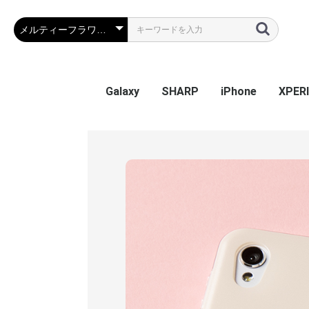
Galaxy
SHARP
iPhone
XPER
Galaxy S26
Galaxy S25 Ultra
Galaxy S25
Galaxy A55 5G
Galaxy S24 Ultra
Galaxy S24
Galaxy S23 FE
Galaxy A54
Galaxy A23
Galaxy S23 Ultra
Galaxy S23
Galaxy A53
Galaxy S22
Galaxy S22 Ultra
Galaxy S22+
Galaxy A22 5G
Galaxy A32
Galaxy A52
Galaxy S21 5G
Galaxy S21+ 5G
Galaxy S21 Ultra 5G
Galaxy A51
Galaxy Note20 Ultra
Galaxy S20 5G
Galaxy S20+ 5G
Galaxy S20 Ultra 5G
Galaxy A7
Galaxy Note 10+
Galaxy S10
Galaxy S10+
Galaxy Note 9
Galaxy S9
Galaxy S9+
Galaxy Note 8
Galaxy S8
Galaxy S8+
Galaxy S7 edge
AQUOS sense9
AQUOS R9
AQUOS wish4
AQUOS sense8
BASIO active2
AQUOS wish3
かんたんスマホ3
かんたんスマホ2/2+
BASIO4
シンプルスマホ6
BASIO active SHG09
AQUOS sense7 plus
AQUOS sense7
AQUOS wish / wish2
AQUOS sense6
AQUOS R6
AQUOS sense4 plus
AQUOS sense4 /
AQUOS R5G
AQUOS sense3
AQUOS sense2
AQUOS R3
AQUOS R2
AQUOS R2 Compact
AQUOS ZERO
シンプルスマホ 5
シンプルスマホ４
iPhone 17e
iPhone Air
iPhone 17ProMa
iphone 17Pro
iphone 17
iPhone 16e
iPhone 16
iPhone 16Plus
iPhone 16Pro
iPhone 16ProMa
iPhone 15
iPhone 15Plus
iPhone 15Pro
iPhone 15ProMa
iPhone 14
iPhone 14Plus
iPhone 14Pro
iPhone 14ProMa
iPhone SE(第3世代
iPhone 13mini
iPhone 13
iPhone 13Pro
iPhone 13ProMa
iPhone 12mini
iPhone 12 / 12Pr
iPhone 12ProMa
iPhone 11
iPhone 11Pro
iPhone 11ProMa
iPhone X / Xs
iPhone XR
iPhone XsMax
iPhone 7Plus / 8
Xperia
Xperia
Xperi
Xperi
Xperia
Xperi
Xperia
Xperia
Xperia
Xperi
Xperi
Xperi
Xperi
Xperia
Xperia
Xperia
Xperi
Xperi
Xperi
Xperi
Xperi
Xperi
Xperi
Xperi
Xperi
Xperi
Xperi
Xperi
Xperi
Xperi
Xperi
Xperi
Xperi
sense5G / sense4 lite
(第2世代) / 8 / 7
Perf