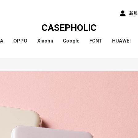
新規
CASEPHOLIC
IA
OPPO
Xiaomi
Google
FCNT
HUAWEI
x
x
x
x
) /
x
o
x
x
Plus
 10 VI
 1 VI
a 1 V
a 10 V
 5 IV
a 5 V
 10 IV
 1 IV
 Ace III
a 10 Ⅲ
a 5 Ⅲ
a 1 Ⅲ
a Ace Ⅱ
 10 II
 5 II
 1 II
a 5
a 8
a 1
a ACE
a XZ3
a XZ2
a XZ2 Compact
a XZ2 Premium
a XZ1
a XZ1 Compact
a XZ / XZs
a XZ Premium
a X Compact
a X
a Z5
a Z5 Compact
a Z5 Premium
A79
Reno9A
Reno7A
A55s
Reno5A
A54
A73
Reno3A
A5 2020
Reno A
Mi 11 Lite 5G
Redmi Note 11
Redmi Note 9S
Redmi 9T
Mi Note 10
Mi Note 10 Lite
Pixel 10a
Pixel 10/10 Pro
Pixel 9a
Pixel 9 ProXL
Pixel 9/9 Pro
Pixel 8
Pixel 8 Pro
Pixel 7a
Pixel 8a
Pixel 7 Pro
Pixel 7
Pixel 6a
Pixel 5
Pixel 4a
Pixel 5a
Pixel 4
Pixel 4a 5G
Pixel 3a
Pixel 3
arrows We2 Plus
arrows We2
arrows We
arrows N
arrows NX9
らくらくスマートフ
らくらくスマートフ
HUAWEI P30
HUAWEI P2
HUAWEI P20
HUAWEI nov
ormance
ン4
ン3