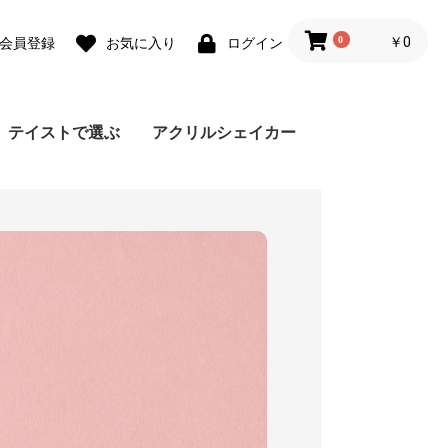
0
￥0
会員登録
お気に入り
ログイン
テイストで選ぶ
アクリルシェイカー
ォ
ォ
 lite
0 Pro
 lite
a lite 2
フェミニン
カジュアル
モード
ユニセックス
ダウンジャケット風
Grace フローラルバイ
Grace リラックスフロ
チェーンハンドストラ
ガーリーパターン ミ
ウェーブフレーム カ
クラシックフラワー
リボンデザイン グリ
メルティーフラワープ
招待状モチーフ カス
フラワーカード カス
ラッピングモチーフ
レース柄 カスタムケ
ワックスペーパーモチ
カフェコラージュ カ
フラワーコラージュ
テディベア柄 カード
エレガントローズ カ
デイジー柄 クロスボ
キスマーク カスタム
抽象ペイント ソフト
ココプルーブ クロス
ミュージックプレーヤ
オーダーシート風コラ
ブレスレットリングケ
蓄光ネオン カスタム
ブレスレットリング
大人女子のライフスタ
デイリーフォト カス
ラメ クロスボディケ
アテンションラベル
クリア クロスボディ
チケットミックス柄
ランヤード クロスボ
ミラー クロスボディ
クリア クロスボディ
フローラルバイカラー
グラデーション カス
ウェーブフレームケー
ねこみみ ハイブリッ
ラインアート スマホ
チェック柄カフェラベ
レオパード柄 マット
大理石パネルプリント
グリッター カスタム
ボーダーチェリー柄
クリアドット カスタ
ブレスレットリング
ジグザクボーダー柄
エキゾチックアニマル
耐衝撃 クリアケース
ラウンド ピロー カス
大理石調 ミラー クロ
イニシャルレザーチャ
レザーベルト カスタ
手帳型 クロスボディ
カードウォレット ク
カードホルダー クロ
シリコンベルト カス
大理石調 クロスボデ
クリアベルト カスタ
ラインアートコラージ
ヒョウ柄パネルプリン
セパレートフラワー
ショップカードアレン
映画チケットモチーフ
フライトチケットモチ
アウトドア カスタム
フィルムフレーム カ
ポエムウッド カスタ
グリッチフォント ス
出荷ラベルモチーフ
モノグラム ガラスケ
シリコン クロスボデ
シリコン カスタムケ
英詩ロゴ ソフトケー
ポエム カスタムケー
かわいい生き物の威嚇
刺繍風プリント マッ
レトロモノグラム ソ
世界名所 ソフトケー
出荷ラベルモチーフ
iPho
Pixel
Xperi
AQU
Gala
OPP
京セ
ARR
スマホケース
カラー
ーラル
ップ
ラー クロスボディケ
スタムケース
ソフトケース
ーティングカード風
リント カスタムケー
タムケース
タムケース
カスタムケース
ース
ーフ花柄 カスタムケ
スタムケース
カスタムケース
ポケット
スタムケース
ディケース
ケース
ケース
ボディケース
ー風フレーム クロス
ージュ ソフトケース
ース カスタムケース
ケース
オーロラ カスタムケ
イル風コラージュ カ
タムケース
ース
カスタムケース
ケース
クロスボディケース
ディケース
ケース
ケース
ソフトケース
タムケース
ス
ド ケース
グリップ
ル ガラスケース
ケース
カスタムケース
ケース
ソフトケース
ムケース
ストラップホルダー
カスタムケース
ソフトケース
タムケース
スボディケース
ーム
ムケース
ケース
ロスボディケース
スボディケース
タムケース
ィケース
ムケース
ュ カスタムケース
ト カスタムケース
ソフトケース
ジ風 カスタムケース
カスタムケース
ーフ カスタムケース
ケース
スタムケース
ムケース
マホグリップ
カスタムケース
ース
ィケース
ース
ス
ス
ソフトケース
トケース
フトケース
ス
カスタムケース
ース
カスタムケース
ス
ース
ボディケース
ース
スタムケース