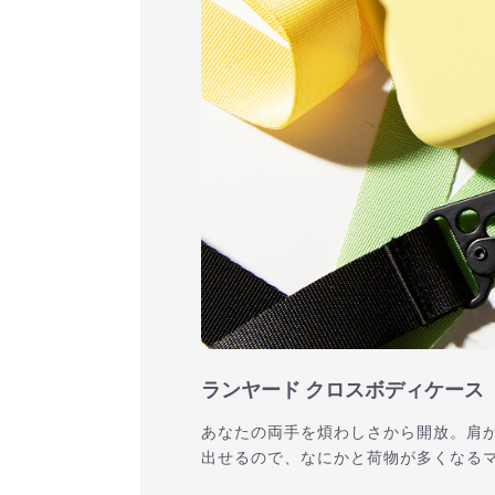
ランヤード クロスボディケース
あなたの両手を煩わしさから開放。肩
出せるので、なにかと荷物が多くなる